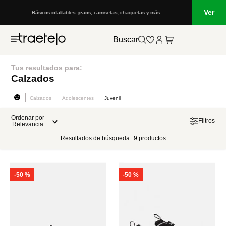
Ver
Básicos infaltables: jeans, camisetas, chaquetas y más
Buscar
Tus resultados para:
Calzados
Calzados
Adolescentes
Juvenil
Ordenar por
Filtros
Relevancia
Resultados de búsqueda:
9
productos
-
50 %
-
50 %