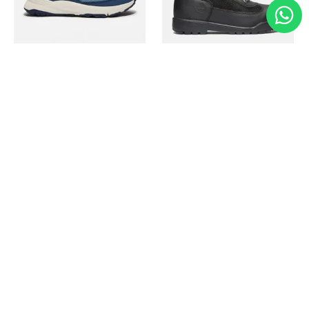
Timberland
Timberland
Zapato Motion Access
Bota Field Big Kids
Ref.
139.00
Ref.
69.50
Ref.
149.00
Ref.
104.30