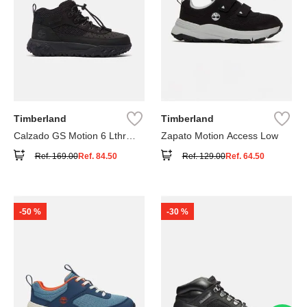
Timberland
Timberland
Calzado GS Motion 6 Lthr
Zapato Motion Access Low
Super
Ref.
169.00
Ref.
84.50
Ref.
129.00
Ref.
64.50
-
50 %
-
30 %