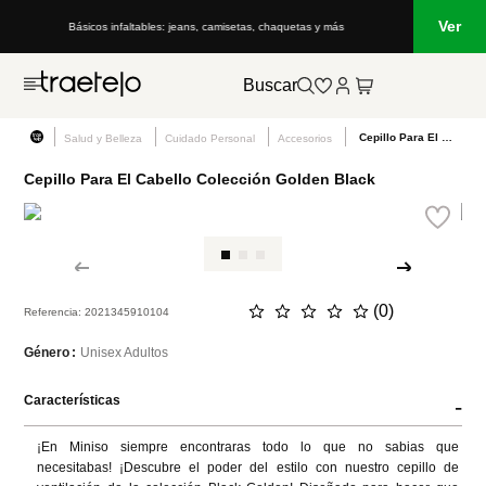
Ver
Básicos infaltables: jeans, camisetas, chaquetas y más
Buscar
Cepillo Para El Cabello Colección Golden Black
Salud y Belleza
Cuidado Personal
Accesorios
Cepillo Para El Cabello Colección Golden Black
☆
☆
☆
☆
☆
(
0
)
Referencia
:
2021345910104
Unisex Adultos
Género
Características
-
¡En Miniso siempre encontraras todo lo que no sabias que 
necesitabas! ¡Descubre el poder del estilo con nuestro cepillo de 