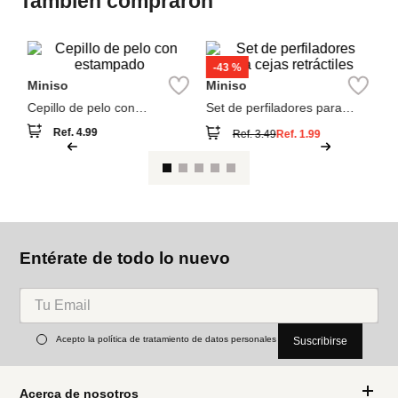
Ver reseña
También compraron
M
se
so
bl
Miniso
Miniso
Cepillo de pelo con
Set de perfiladores para
estampado
cejas retráctiles