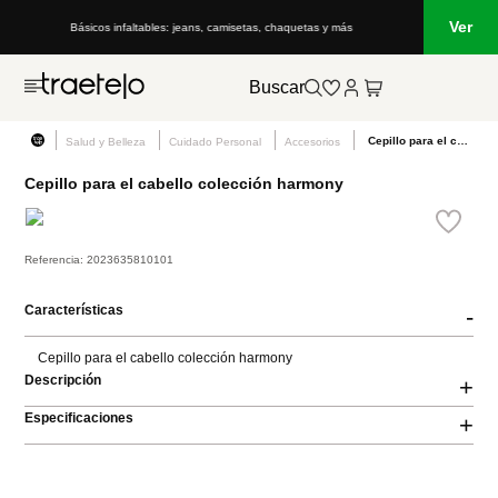
Ver
Básicos infaltables: jeans, camisetas, chaquetas y más
Buscar
Cepillo para el cabello colección harmony
Salud y Belleza
Cuidado Personal
Accesorios
Cepillo para el cabello colección harmony
Referencia
:
2023635810101
Características
-
Cepillo para el cabello colección harmony
Descripción
+
Especificaciones
+