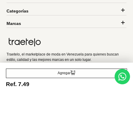
Ref.
4.99
Ref.
3.49
Ref.
1.99
Entérate de todo lo nuevo
Acepto la política de tratamiento de datos personales
Suscribirse
Agregar
Ref.
7.49
Acerca de nosotros
Categorías
Marcas