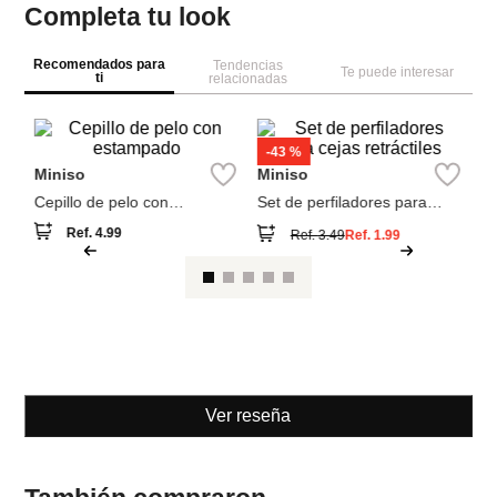
Completa tu look
Recomendados para
Tendencias
Te puede interesar
ti
relacionadas
M
se
so
bl
Miniso
Miniso
Cepillo de pelo con
Set de perfiladores para
estampado
cejas retráctiles
Ref.
4.99
Ref.
3.49
Ref.
1.99