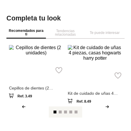
Completa tu look
Recomendados para
Tendencias
Te puede interesar
ti
relacionadas
M
Ma
co
Miniso
Miniso
Cepillos de dientes (2
Kit de cuidado de uñas 4
unidades)
piezas, casas hogwarts harry
Ref.
3.49
Ref.
8.49
potter