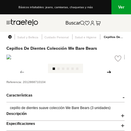
Ver
Básicos infaltables: jeans, camisetas, chaquetas y más
Buscar
Cepillos De Dientes Colección We Bare Bears
Salud y Belleza
Cuidado Personal
Salud e Higiene
Cepillos De Dientes Colección We Bare Bears
Referencia
:
2012868710104
Características
-
cepillo de dientes suave colección We Bare Bears (3 unidades)
Descripción
+
Especificaciones
+