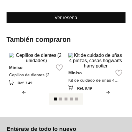
Ver reseña
También compraron
M
Ma
co
Miniso
Miniso