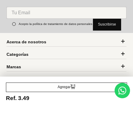
Cepillos de dientes (2
Kit de cuidado de uñas 4
unidades)
piezas, casas hogwarts harry
Ref.
3.49
Ref.
8.49
potter
Entérate de todo lo nuevo
Acepto la política de tratamiento de datos personales
Suscribirse
Agregar
Ref.
3.49
Acerca de nosotros
Categorías
Marcas