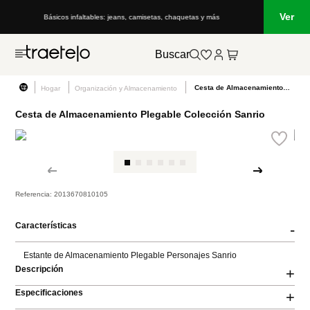
Ver
Básicos infaltables: jeans, camisetas, chaquetas y más
Buscar
Cesta de Almacenamiento Plegable Colección Sanrio
Hogar
Organización y Almacenamiento
Cesta de Almacenamiento Plegable Colección Sanrio
Referencia
:
2013670810105
Características
-
Estante de Almacenamiento Plegable Personajes Sanrio
Descripción
+
Especificaciones
+