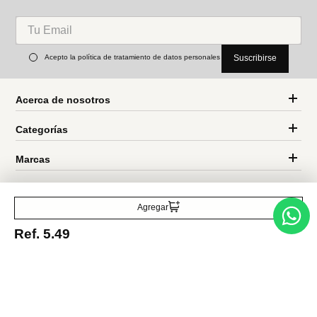
Miniso
Miniso
mini carrito de 3 niveles my
Cesta de almacenamiento
melody
colección we bare bears
Ref.
4.99
Ref.
4.99
Ref.
4.24
Entérate de todo lo nuevo
Acepto la política de tratamiento de datos personales
Suscribirse
Agregar
Ref.
5.49
Acerca de nosotros
Categorías
Marcas