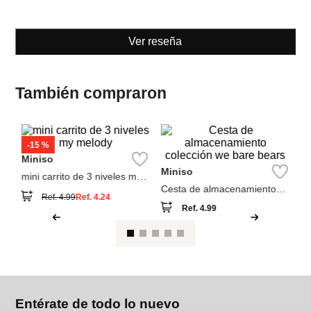
Ver reseña
También compraron
M
Or
io
Co