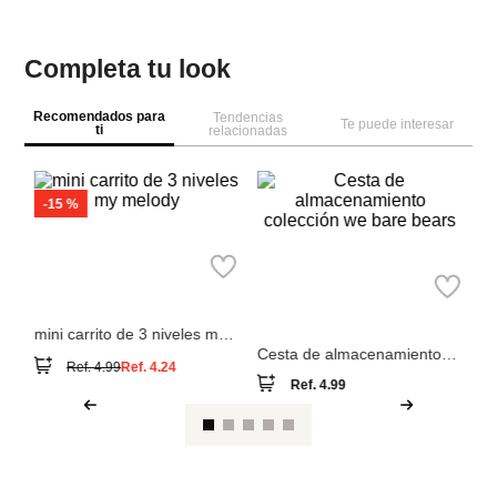
Completa tu look
Recomendados para
Tendencias
Te puede interesar
ti
relacionadas
M
Or
io
Co
Miniso
Miniso
mini carrito de 3 niveles my
Cesta de almacenamiento
melody
colección we bare bears
Ref.
4.99
Ref.
4.99
Ref.
4.24