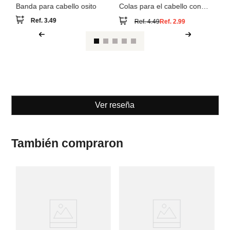
Banda para cabello osito
Colas para el cabello con
lazo y lunares
Ref.
3.49
Ref.
4.49
Ref.
2.99
Ver reseña
También compraron
M
Se
pr