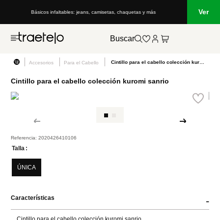
Ver
Básicos infaltables: jeans, camisetas, chaquetas y más
Buscar
Cintillo para el cabello colección kuromi sanrio
Accesorios
Para el Cabello
Cintillo para el cabello colección kuromi sanrio
Referencia
:
2020426410106
Talla
ÚNICA
Características
-
Cintillo para el cabello colección kuromi sanrio