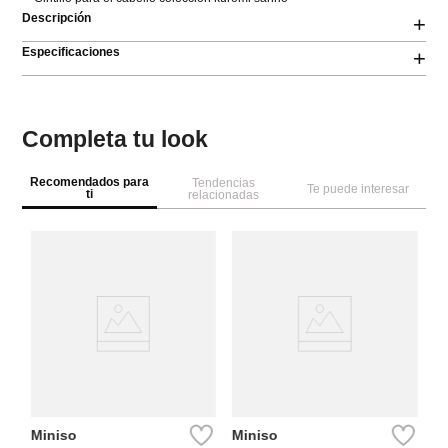
Descripción
+
Especificaciones
+
Completa tu look
Recomendados para
Tendencias
Te puede interesar
ti
relacionadas
M
Se
pr
Miniso
Miniso