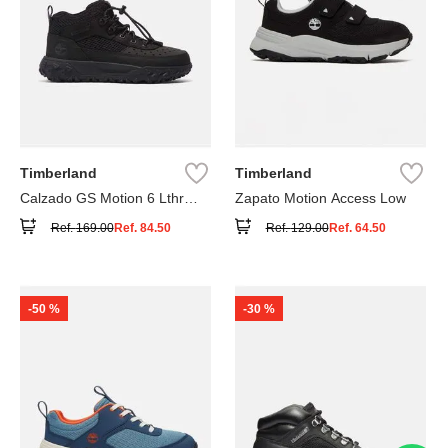
Timberland
Timberland
Calzado GS Motion 6 Lthr
Zapato Motion Access Low
Super
Ref.
169.00
Ref.
84.50
Ref.
129.00
Ref.
64.50
-
50 %
-
30 %