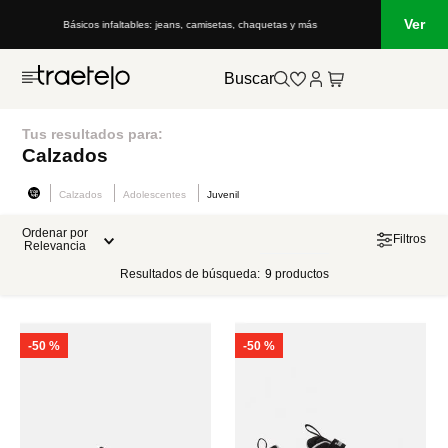
Ver
Básicos infaltables: jeans, camisetas, chaquetas y más
Buscar
Tus resultados para:
Calzados
Calzados
Adolescentes
Juvenil
Ordenar por
Filtros
Relevancia
Resultados de búsqueda:
9
productos
-
50 %
-
50 %