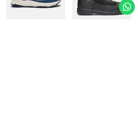
Timberland
Timberland
Zapato Motion Access
Bota Field Big Kids
Ref.
139.00
Ref.
69.50
Ref.
149.00
Ref.
104.30