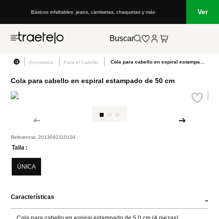
Ver
Básicos infaltables: jeans, camisetas, chaquetas y más
Buscar
Cola para cabello en espiral estampado de 50 cm
Accesorios
Para el Cabello
Cola para cabello en espiral estampado de 50 cm
Referencia
:
2013092110104
Talla
ÚNICA
Características
-
Cola para cabello en espiral estampado de 5,0 cm (4 piezas)