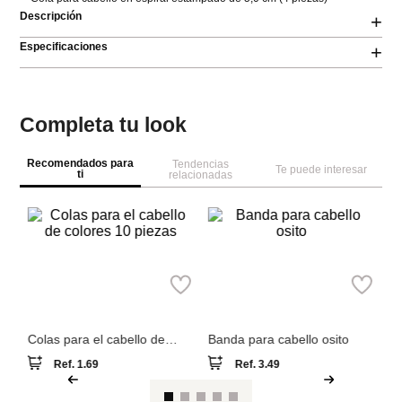
Descripción
+
Especificaciones
+
Completa tu look
Recomendados para
Tendencias
Te puede interesar
ti
relacionadas
M
Miniso
Miniso
Pa
ab
Colas para el cabello de
Banda para cabello osito
colores 10 piezas
Ref.
1.69
Ref.
3.49