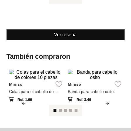
Ver reseña
También compraron
M
Miniso
Miniso
Pa
ab
Colas para el cabello de
Banda para cabello osito
colores 10 piezas
Ref.
1.69
Ref.
3.49
Entérate de todo lo nuevo