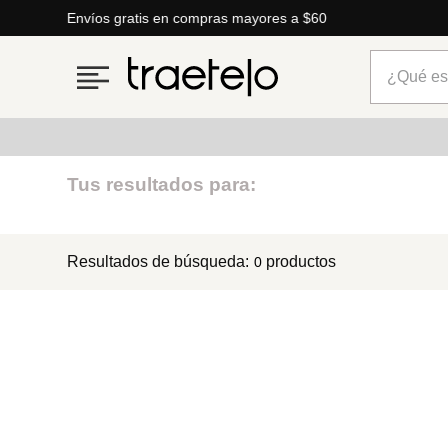
Envíos gratis en compras mayores a $60
¿Qué está
Términos más buscados
Tus resultados para:
1
.
timberland
Resultados de búsqueda:
productos
0
2
.
parfois
3
.
carteras
4
.
aldo
5
.
carteras parfois
6
.
springfield
7
.
mng