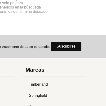
na sola palabra
genéricos en la búsqueda
inónimos del término deseado
Suscribirse
de tratamiento de datos personales
Marcas
Timberland
Springfield