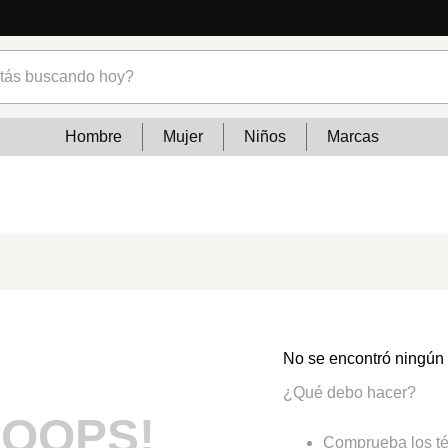
s buscando hoy?
Hombre
Mujer
Niños
Marcas
No se encontró ningún
¿Qué debo hacer?
OOPS!
Comprueba los té