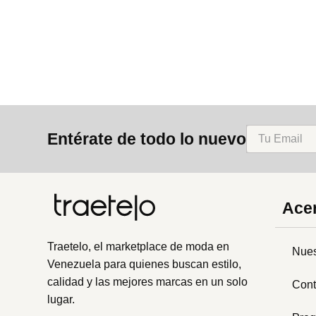
8
.
bolso
9
.
cartera
10
.
bimba lola
Entérate de todo lo nuevo
Acer
Traetelo, el marketplace de moda en
Nues
Venezuela para quienes buscan estilo,
calidad y las mejores marcas en un solo
Cont
lugar.