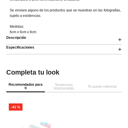
Se enviara alguno de los productos que se muestran en las fotografías, 
sujeto a existencias.

Medidas:

6cm x 6cm x 8cm
Descripción
+
Especificaciones
+
Completa tu look
Recomendados para
Tendencias
Te puede interesar
ti
relacionadas
-
41 %
M
pi