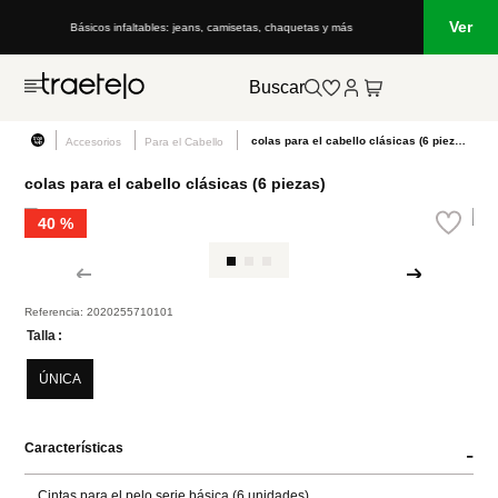
Ver
Básicos infaltables: jeans, camisetas, chaquetas y más
Buscar
colas para el cabello clásicas (6 piezas)
Accesorios
Para el Cabello
colas para el cabello clásicas (6 piezas)
40 %
Referencia
:
2020255710101
Talla
ÚNICA
Características
-
Cintas para el pelo serie básica (6 unidades)
