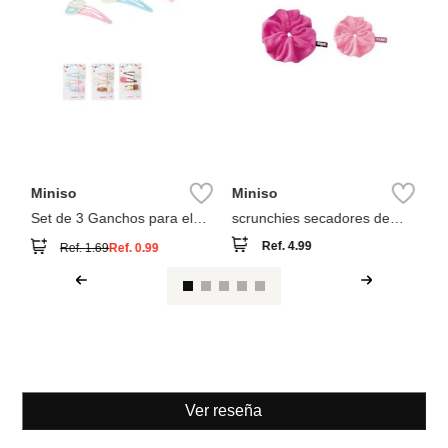
Miniso
Miniso
Set de 3 Ganchos para el
scrunchies secadores de
Cabello Serie Panadería Guji
cabello 2 piezas colección
Ref.
4.99
Ref.
1.69
Ref.
0.99
Guji
pink party
Ver reseña