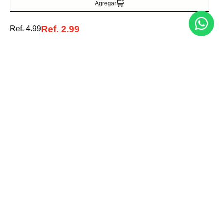
Agregar
Ref.
2.99
Ref.
4.99
Entérate de todo lo nuevo
Acepto la política de tratamiento de datos personales
Suscribirse
Acerca de nosotros
Categorías
Marcas