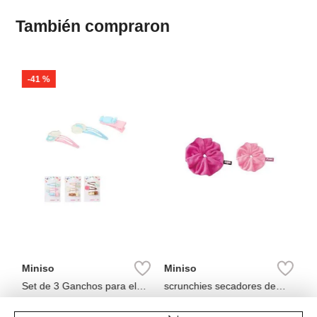
También compraron
-
41 %
M
pi
Miniso
Miniso
Set de 3 Ganchos para el
scrunchies secadores de
Cabello Serie Panadería Guji
cabello 2 piezas colección
Ref.
4.99
Ref.
1.69
Ref.
0.99
Guji
pink party