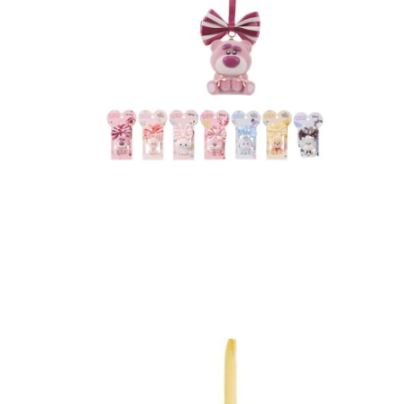
8
.
cartera
9
.
bolso
10
.
miniso