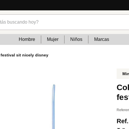
cias
s buscando hoy?
Hombre
Mujer
Niños
Marcas
festival sit nicely disney
Mi
Col
fes
Referen
Ref