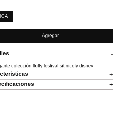
ICA
Agregar
lles
-
ante colección fluffy festival sit nicely disney
cterísticas
+
cificaciones
+