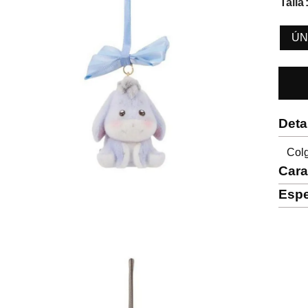
Talla
ÚN
Deta
Colg
Cara
Espe