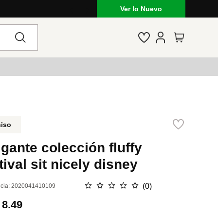
Ver lo Nuevo
niso
gante colección fluffy
tival sit nicely disney
☆
☆
☆
☆
☆
(
0
)
cia
:
2020041410109
.
8.49