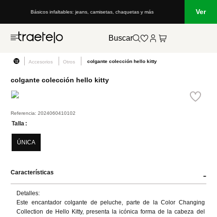
Ver
Básicos infaltables: jeans, camisetas, chaquetas y más
Buscar
colgante colección hello kitty
Accesorios
Otros
colgante colección hello kitty
Referencia
:
2024060410102
Talla
ÚNICA
Características
-
Detalles:

Este encantador colgante de peluche, parte de la Color Changing 
Collection de Hello Kitty, presenta la icónica forma de la cabeza del 