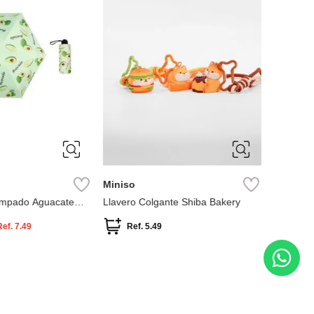
ÚNICA
ÚNIC
Miniso
Miniso
ampado Aguacate
Llavero Colgante Shiba Bakery
colgante 
family
Ref.
7.49
Ref.
5.49
Ref.