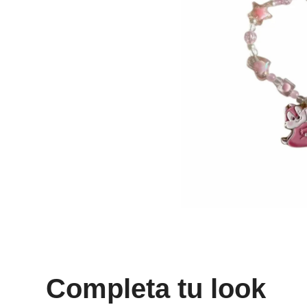
8
.
bolso
9
.
cartera
10
.
bimba lola
Completa tu look