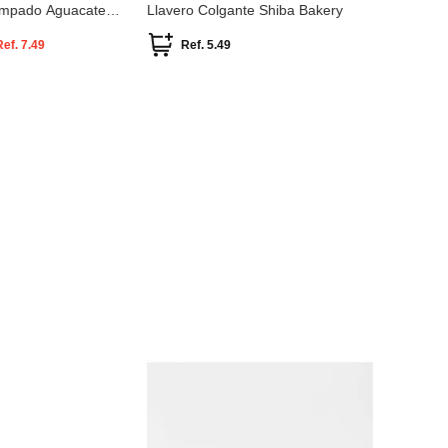
ampado Aguacate
Llavero Colgante Shiba Bakery
colgante 
family
Ref.
7.49
Ref.
5.49
Ref.
-
33 %