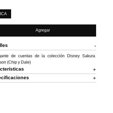
ICA
Agregar
lles
-
gante de cuentas de la colección Disney Sakura 
son (Chip y Dale)
cterísticas
+
cificaciones
+