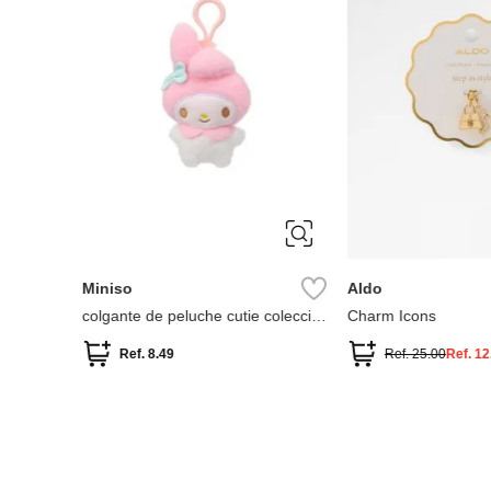
ÚNICA
ÚNICA
Miniso
Aldo
ción
colgante de peluche cutie colección
Charm Icons
my melody
Ref.
8.49
Ref.
25.00
Ref.
12