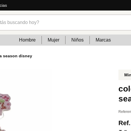
ás
s buscando hoy?
Hombre
Mujer
Niños
Marcas
ra season disney
Mi
co
se
Referen
Ref