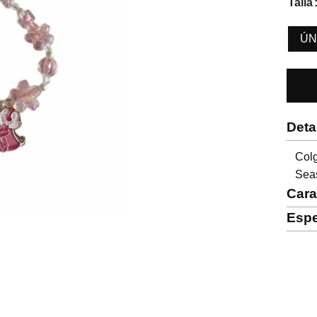
Talla
ÚN
Deta
Col
Sea
Cara
Espe