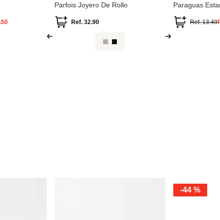
Parfois Joyero De Rollo
Paraguas Est
Colección Fruit
.50
Ref.
32.90
Ref.
13.49
-
44 %