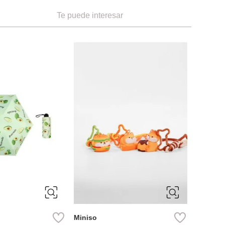
Te puede interesar
-
33 %
ÚNICA
ÚNIC
Miniso
Miniso