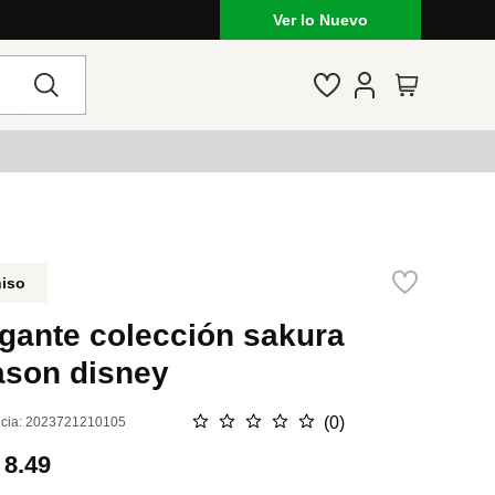
Ver lo Nuevo
niso
lgante colección sakura
ason disney
☆
☆
☆
☆
☆
(
0
)
cia
:
2023721210105
.
8.49