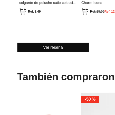
ción
colgante de peluche cutie colección
Charm Icons
my melody
Ref.
8.49
Ref.
25.00
Ref.
12
Ver reseña
También compraron
-
50 %