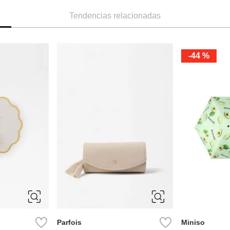
Tendencias relacionadas
-
44 %
M
ÚNICA
Parfois
Miniso