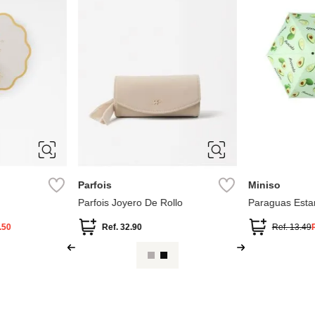
M
ÚNICA
Parfois
Miniso
Parfois Joyero De Rollo
Paraguas Est
Colección Fruit
.50
Ref.
32.90
Ref.
13.49