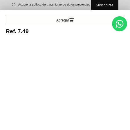
Acepto la política de tratamiento de datos personales
Suscribirse
Agregar
Acerca de nosotros
Ref.
7.49
Categorías
Marcas
Traetelo, el marketplace de moda en Venezuela para quienes buscan
estilo, calidad y las mejores marcas en un solo lugar.
Medios de pago