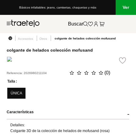
Ver
Básicos infaltables: jeans, camisetas, chaquetas y más
Buscar
colgante de helados colección mofusand
Accesorios
Otros
colgante de helados colección mofusand
☆
☆
☆
☆
☆
(
0
)
Referencia
:
2026980211104
Talla
ÚNICA
Características
-
Detalles:

Colgante 3D de la colección de helados de mofusand (rosa)
