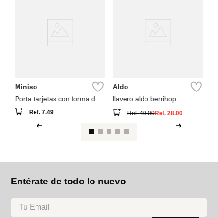
Pa
A
pe
Miniso
Aldo
Porta tarjetas con forma de
llavero aldo berrihop
corazón colección hello kitty
Ref.
7.49
Ref.
40.00
Ref.
28.00
sanrio
Entérate de todo lo nuevo