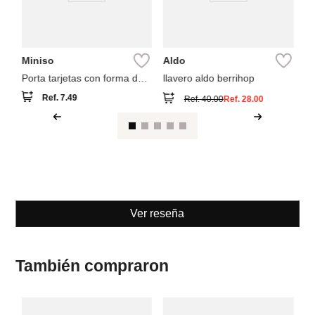
Miniso
Aldo
Porta tarjetas con forma de
llavero aldo berrihop
corazón colección hello kitty
Ref.
7.49
Ref.
40.00
Ref.
28.00
sanrio
Ver reseña
También compraron