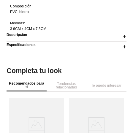
Composición:

PVC, hierro

Medidas:

3.6CM x 4CM x 7.3CM
Descripción
+
Especificaciones
+
Completa tu look
Recomendados para
Tendencias
Te puede interesar
ti
relacionadas
Pa
A
pe