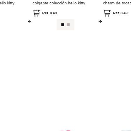
M
ÚNICA
-
64 %
Parfois
-
70 %
Miniso
m estrela
Parfois Agenda 2024/2025
Colgante de C
.90
Ref.
32.90
Ref.
9.99
Ref.
11.49