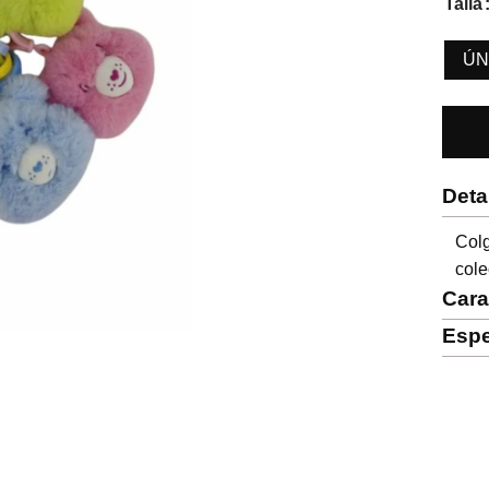
Talla
ÚN
Deta
Col
cole
Cara
Espe