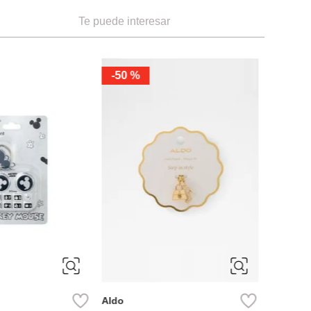
Te puede interesar
-
30 %
orazón My Melody
ÚNICA
ÚNIC
Aldo
Miniso