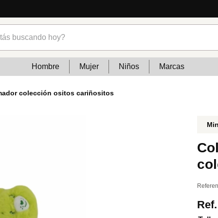
 de moda en Venezuela: marcas, estilo y tendencias
s buscando hoy?
Hombre
Mujer
Niños
Marcas
ador colección ositos cariñositos
Mi
Co
col
Referen
Ref