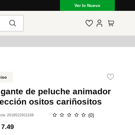
Ver lo Nuevo
niso
lgante de peluche animador
ección ositos cariñositos
☆
☆
☆
☆
☆
(
0
)
cia
:
2018522911108
.
7.49