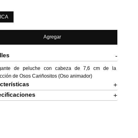
ICA
Agregar
lles
-
gante de peluche con cabeza de 7,6 cm de la 
cción de Osos Cariñositos (Oso animador)
cterísticas
+
cificaciones
+