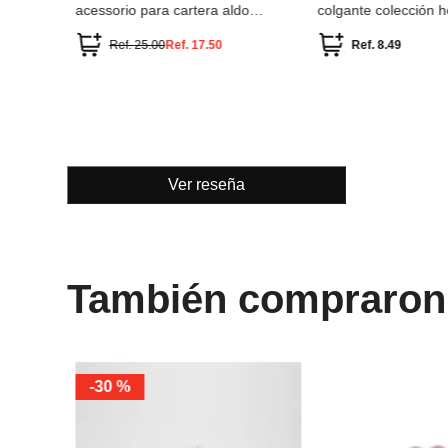
Ver reseña
También compraron
ÚNICA
ÚNICA
Miniso
-
46 %
Parfois
Kit para hacer colgantes para
Parfois Llavero char
celular colección bombón las
chicas superpoderosas
Ref.
6.49
Ref.
3.49
Ref.
35.90
Ref.
12