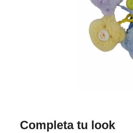
8
.
bolso
9
.
cartera
10
.
bimba lola
Completa tu look