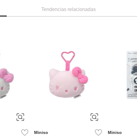
Tendencias relacionadas
M
ÚNICA
-
64 %
Parfois
-
70 %
Miniso
m estrela
Parfois Agenda 2024/2025
Colgante de C
.90
Ref.
32.90
Ref.
9.99
Ref.
11.49