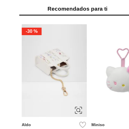
Recomendados para ti
ÚNICA
ÚNICA
Miniso
-
46 %
Parfois
Kit para hacer colgantes para
Parfois Llavero char
celular colección bombón las
chicas superpoderosas
Ref.
6.49
Ref.
3.49
Ref.
35.90
Ref.
12