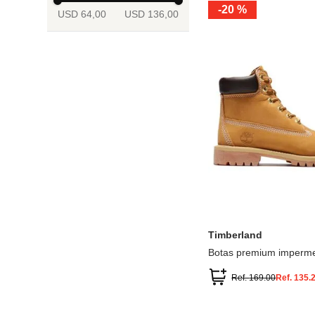
-
20 %
USD 64,00
USD 136,00
13.5
2
2.5
3
3.5
4
Mostrar 6 más
3.5
4
4.5
5
5.5
6
Timberland
Botas premium imperme
inch
Ref.
169.00
Ref.
135.