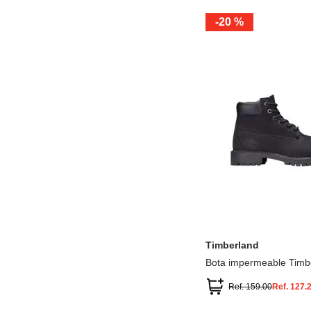
-
20 %
12.5
13.5
1.5
2.5
13
1
2
3
Timberland
Bota impermeable Timb
Premium
Ref.
159.00
Ref.
127.