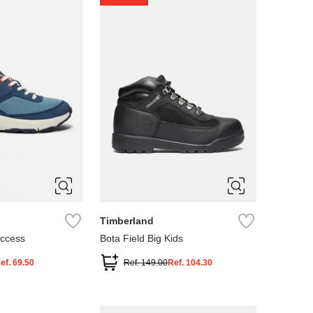
4
5
Timberland
Access
Bota Field Big Kids
ef.
69.50
Ref.
149.00
Ref.
104.30