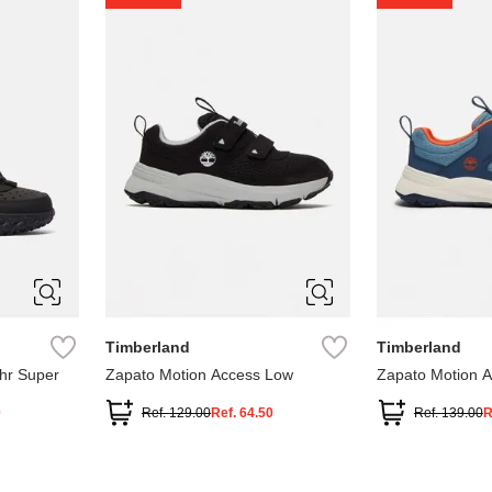
1
1.5
2
2.5
7
Timberland
Timberland
hr Super
Zapato Motion Access Low
Zapato Motion 
0
Ref.
129.00
Ref.
64.50
Ref.
139.00
R