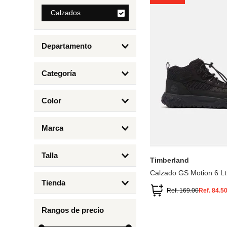
8
.
Calzados
mng
9
.
bandolera
Departamento
10
.
bimba lola
Calzados
Categoría
Botas y Botines
Color
Deportivos Urbanos
Amarillo
5
6.5
7
6
Marca
Arena
4.5
4
Timberland
Azul
Talla
Timberland
Negro
Calzado GS Motion 6 Lt
1
Tienda
1.5
Ref.
169.00
Ref.
84.5
Timberland
12.5
Rangos de precio
13