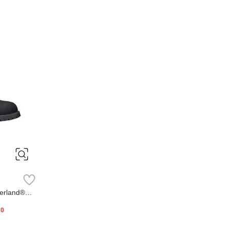
erland®
20