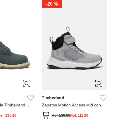
-
20 %
3
12.5
3
2
.5
1.5
1
13
2.5
1.5
13.5
Timberland
le Timberland
Zapatos Motion Access Mid con
cierre de velcro
ef.
135.20
Ref.
139.00
Ref.
111.20