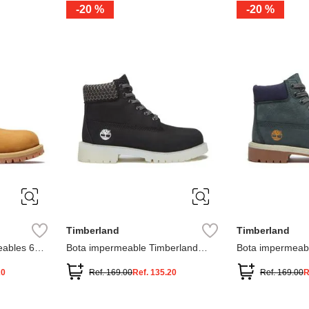
-
20 %
-
20 %
3
2
1
13
1
12.5
2.5
1.5
13.5
2
13
2
12.5
13.5
Timberland
Timberland
ables 6
Bota impermeable Timberland
Bota impermeab
Premium
Premium
20
Ref.
169.00
Ref.
135.20
Ref.
169.00
R