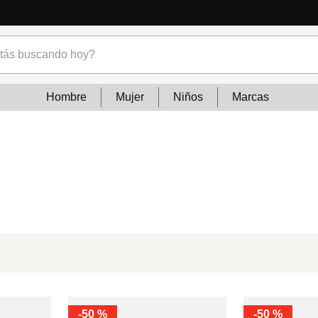
s buscando hoy?
Hombre
Mujer
Niños
Marcas
-
50 %
-
50 %