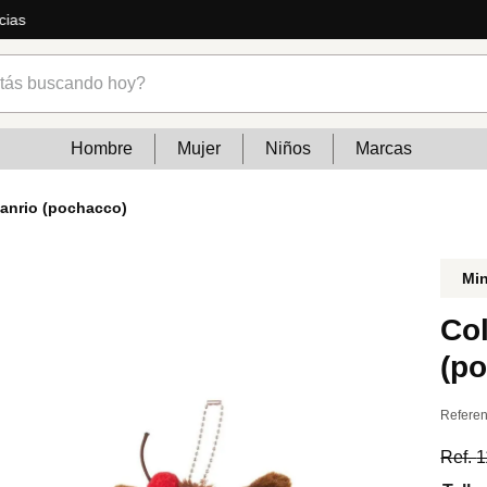
ás
s buscando hoy?
Hombre
Mujer
Niños
Marcas
sanrio (pochacco)
Mi
Co
(p
Referen
Ref.
1