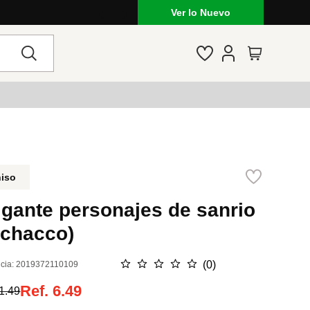
Ver lo Nuevo
niso
lgante personajes de sanrio
ochacco)
☆
☆
☆
☆
☆
(
0
)
cia
:
2019372110109
Ref.
6.49
1.49