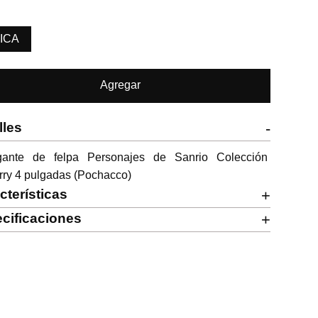
ICA
Agregar
lles
-
gante de felpa Personajes de Sanrio Colección 
rry 4 pulgadas (Pochacco)
cterísticas
+
cificaciones
+