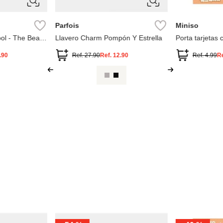
M
ÚNICA
Parfois
Miniso
ol - The Bear
Llavero Charm Pompón Y Estrella
Porta tarjetas 
disney
.90
Ref.
27.90
Ref.
12.90
Ref.
4.99
R