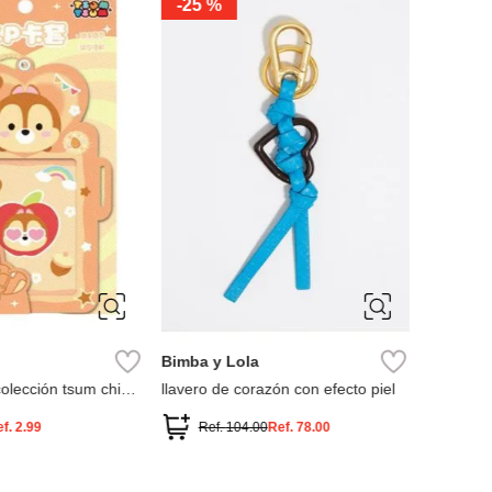
-
25 %
-
30 %
ÚNICA
ÚNIC
Bimba y Lola
Aldo
colección tsum chip
llavero de corazón con efecto piel
dijes dec
ef.
2.99
Ref.
104.00
Ref.
78.00
Ref.