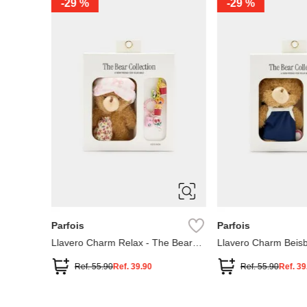
-
29 %
-
29 %
ÚNICA
ÚNICA
Parfois
Parfois
0 cm de
Llavero Charm Relax - The Bear
Llavero Charm Beisb
cción
Collection
Collection
Ref.
55.90
Ref.
39.90
Ref.
55.90
Ref.
39