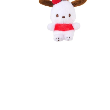
8
.
mng
9
.
bolso
10
.
bimba lola