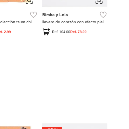
ÚNICA
ÚNIC
Bimba y Lola
Aldo
colección tsum chip
llavero de corazón con efecto piel
dijes dec
ef.
2.99
Ref.
104.00
Ref.
78.00
Ref.