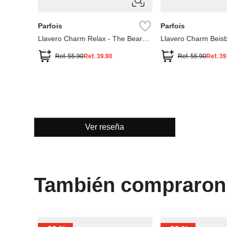
ÚNICA
ÚNICA
Parfois
Parfois
0 cm de
Llavero Charm Relax - The Bear
Llavero Charm Beisb
cción
Collection
Collection
Ref.
55.90
Ref.
39.90
Ref.
55.90
Ref.
39
Ver reseña
También compraron