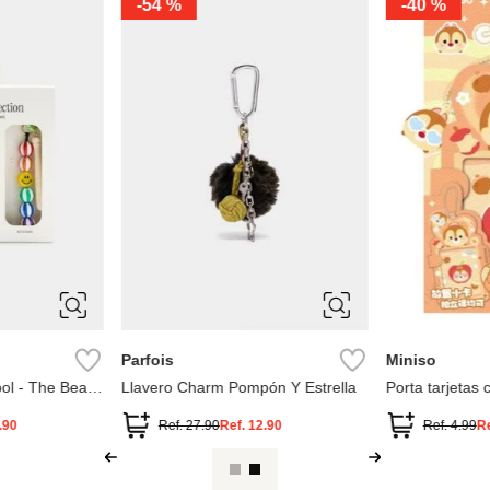
-
54 %
-
40 %
M
ÚNICA
Parfois
Miniso
ol - The Bear
Llavero Charm Pompón Y Estrella
Porta tarjetas 
disney
.90
Ref.
27.90
Ref.
12.90
Ref.
4.99
R