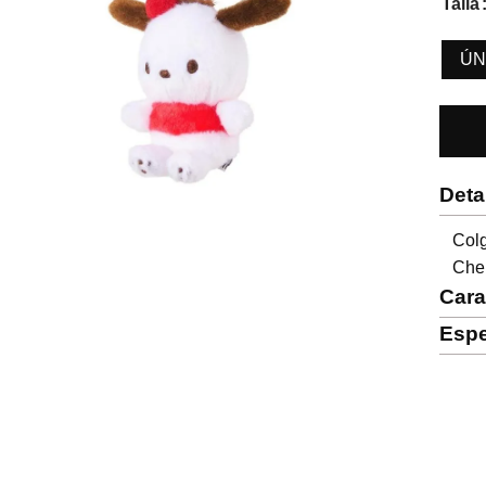
Talla
ÚN
Deta
Col
Che
Cara
Espe