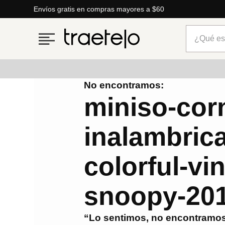
0
¿Qué está
No encontramos:
Términos más buscados
miniso-cor
1
.
timberland
inalambric
2
.
parfois
3
.
carteras
colorful-vi
4
.
aldo
5
.
carteras parfois
snoopy-20
6
.
mng
“Lo sentimos, no encontramos
7
.
springfield