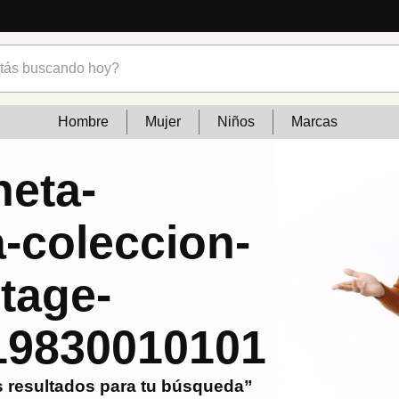
Lo que está de mod
s buscando hoy?
Hombre
Mujer
Niños
Marcas
neta-
a-coleccion-
ntage-
19830010101
 resultados para tu búsqueda”