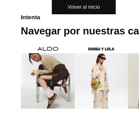
Volver al inicio
8
.
cartera
Intenta
9
.
bolso
Navegar por nuestras ca
10
.
miniso