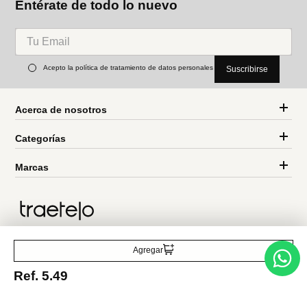
Miniso
Miniso
Corrector liquido mate
Polvo para cejas de doble
minimalist tono 107 5 ml
color minimalista(02)
Ref.
5.49
Ref.
3.99
Ref.
5.49
Ref.
3.99
Entérate de todo lo nuevo
Acepto la política de tratamiento de datos personales
Suscribirse
Acerca de nosotros
Agregar
Ref.
5.49
Categorías
Marcas