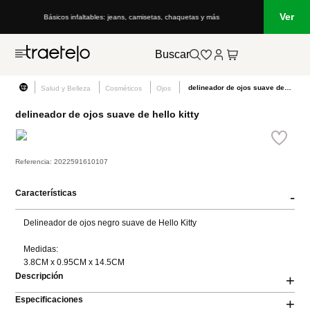
Ver
Básicos infaltables: jeans, camisetas, chaquetas y más
Buscar
delineador de ojos suave de hello kitty
Salud y Belleza
Cosméticos
Ojos
delineador de ojos suave de hello kitty
Referencia
:
2022591610107
Características
-
Delineador de ojos negro suave de Hello Kitty

Medidas:

3.8CM x 0.95CM x 14.5CM
Descripción
+
Especificaciones
+