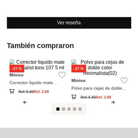
Ver reseña
También compraron
M
e
Lá
co