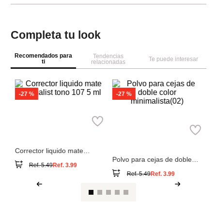
Completa tu look
Recomendados para
Tendencias
Te puede interesar
ti
relacionadas
M
e
Lá
co
Miniso
Miniso
Corrector liquido mate
Polvo para cejas de doble
minimalist tono 107 5 ml
color minimalista(02)
Ref.
5.49
Ref.
3.99
Ref.
5.49
Ref.
3.99