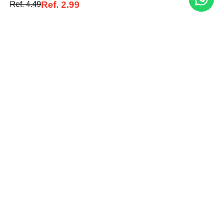
Ref.
2.99
Ref.
4.49
Entérate de todo lo nuevo
Acepto la política de tratamiento de datos personales
Suscribirse
Acerca de nosotros
Categorías
Marcas
Traetelo, el marketplace de moda en Venezuela para quienes buscan
estilo, calidad y las mejores marcas en un solo lugar.