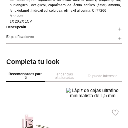
butilenglicol, octilglicol, copolímero de ácido acrílico (éster) amonio, 
fenoxietanol , hidroxil etil celulosa, etilhexil glicerina, CI 77266

Medidas

1X 20,2X 1CM
Descripción
+
Especificaciones
+
Completa tu look
Recomendados para
Tendencias
Te puede interesar
ti
relacionadas
M
Lá
Go
Cl