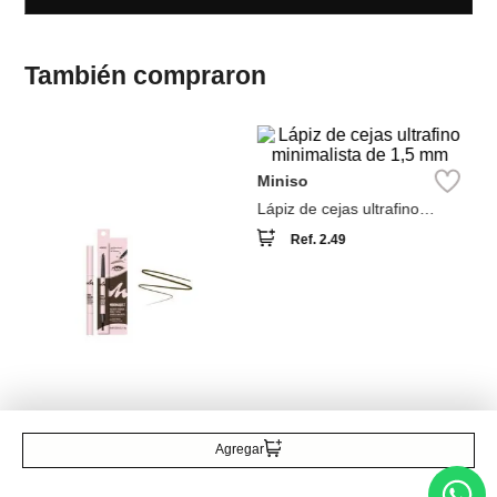
M
Lá
Go
Cl
Miniso
Lápiz de cejas ultrafino
minimalista de 1,5 mm
Ref.
2.49
Miniso
Lápiz de cejas machete
minimalista (02 da
Ref.
4.99
Agregar