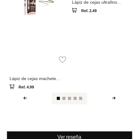
Miniso
Lápiz de cejas ultrafino
minimalista de 1,5 mm
Ref.
2.49
Miniso
Lápiz de cejas machete
minimalista (02 da
Ref.
4.99
Ver reseña
También compraron