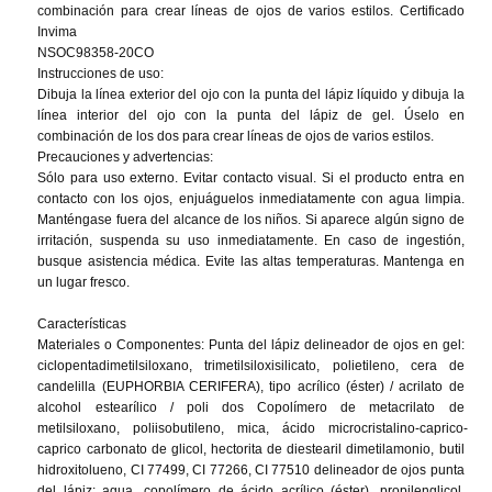
combinación para crear líneas de ojos de varios estilos. Certificado 
Invima

NSOC98358-20CO

Instrucciones de uso:

Dibuja la línea exterior del ojo con la punta del lápiz líquido y dibuja la 
línea interior del ojo con la punta del lápiz de gel. Úselo en 
combinación de los dos para crear líneas de ojos de varios estilos.

Precauciones y advertencias:

Sólo para uso externo. Evitar contacto visual. Si el producto entra en 
contacto con los ojos, enjuáguelos inmediatamente con agua limpia. 
Manténgase fuera del alcance de los niños. Si aparece algún signo de 
irritación, suspenda su uso inmediatamente. En caso de ingestión, 
busque asistencia médica. Evite las altas temperaturas. Mantenga en 
un lugar fresco.

Características

Materiales o Componentes: Punta del lápiz delineador de ojos en gel: 
ciclopentadimetilsiloxano, trimetilsiloxisilicato, polietileno, cera de 
candelilla (EUPHORBIA CERIFERA), tipo acrílico (éster) / acrilato de 
alcohol estearílico / poli dos Copolímero de metacrilato de 
metilsiloxano, poliisobutileno, mica, ácido microcristalino-caprico-
caprico carbonato de glicol, hectorita de diestearil dimetilamonio, butil 
hidroxitolueno, CI 77499, CI 77266, CI 77510 delineador de ojos punta 
del lápiz: agua, copolímero de ácido acrílico (éster), propilenglicol, 