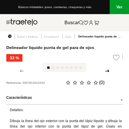
Ver
Básicos infaltables: jeans, camisetas, chaquetas y más
Buscar
Delineador liquido punta de gel para de ojos
Salud y Belleza
Cosméticos
Ojos
Delineador liquido punta de gel para de ojos
33 %
☆
☆
☆
☆
☆
(
0
)
Referencia
:
2007813310102
Características
-
Detalles:

Dibuja la línea del ojo exterior con la punta del lápiz líquido y dibuja la 
línea del ojo interior con la punta del lápiz de gel. Úsalo en 