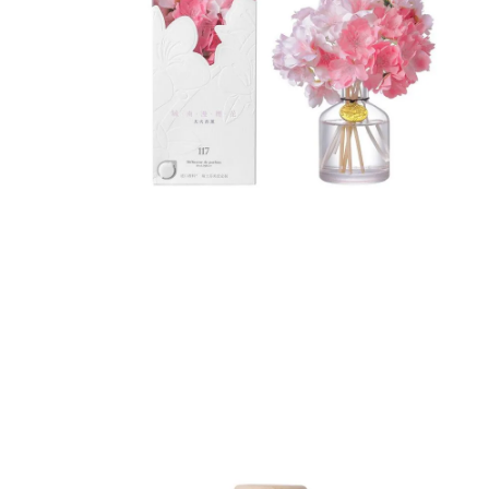
8
.
mng
9
.
bolso
10
.
bimba lola