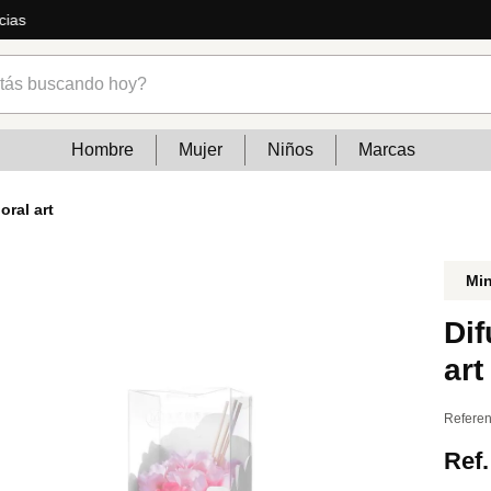
zados y mucho más
s buscando hoy?
Hombre
Mujer
Niños
Marcas
oral art
Mi
Dif
art
Referen
Ref