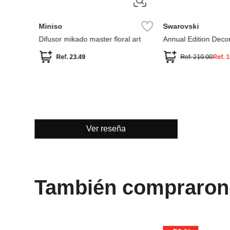
Swarovski
Miniso
nilla 80
Idyllia Ardilla y Bellota
Difusor Mikado Frag
Ref.
365.00
Ref.
3.49
Ver reseña
También compraron