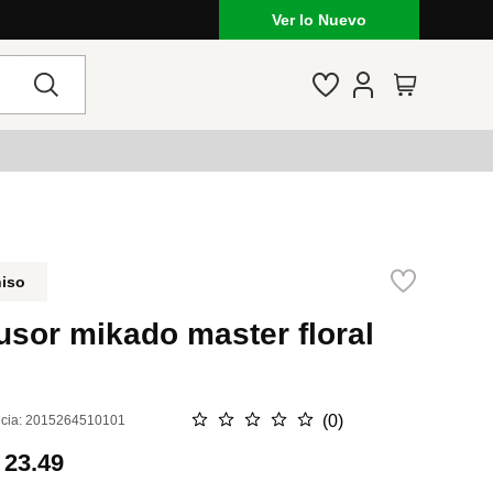
Ver lo Nuevo
niso
usor mikado master floral
☆
☆
☆
☆
☆
(
0
)
cia
:
2015264510101
.
23.49