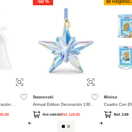
-
44 %
Miniso
Miniso
ancia Sándalo
Difusor Mikado Fragancia Nardo
Difusor Mikado
Ariel Disney
Ref.
3.49
Ref.
11.49