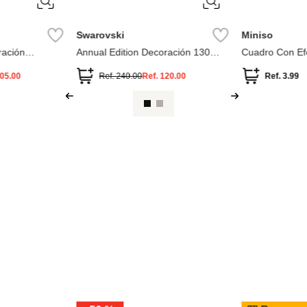
Miniso
Miniso
ancia Sándalo
Difusor Mikado Fragancia Nardo
Difusor Mikado
Ariel Disney
Ref.
3.49
Ref.
11.49