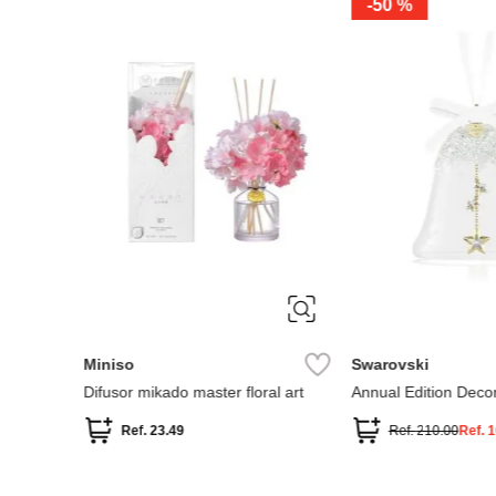
Swarovski
Miniso
nilla 80
Idyllia Ardilla y Bellota
Difusor Mikado Frag
Ref.
365.00
Ref.
3.49