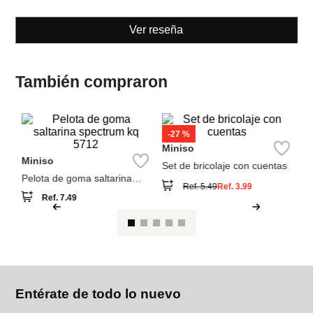
Ver reseña
También compraron
M
va
Miniso
Miniso