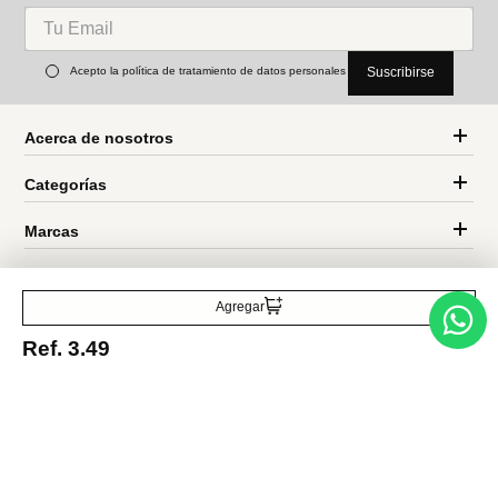
Pelota de goma saltarina
Set de bricolaje con cuentas
spectrum kq 5712
Ref.
7.49
Ref.
5.49
Ref.
3.99
Entérate de todo lo nuevo
Acepto la política de tratamiento de datos personales
Suscribirse
Agregar
Ref.
3.49
Acerca de nosotros
Categorías
Marcas