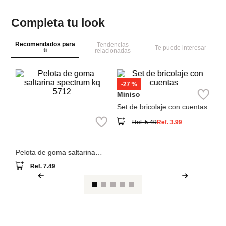
Completa tu look
Recomendados para
Tendencias
Te puede interesar
ti
relacionadas
M
va
Miniso
Miniso
Pelota de goma saltarina
Set de bricolaje con cuentas
spectrum kq 5712
Ref.
7.49
Ref.
5.49
Ref.
3.99