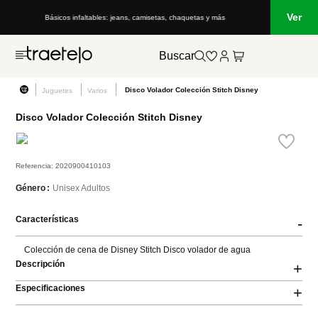
Ver
Básicos infaltables: jeans, camisetas, chaquetas y más
Buscar
Disco Volador Colección Stitch Disney
Juguetes
Varios
Disco Volador Colección Stitch Disney
Referencia
:
2020900410103
Unisex Adultos
Género
Características
-
Colección de cena de Disney Stitch Disco volador de agua
Descripción
+
Especificaciones
+