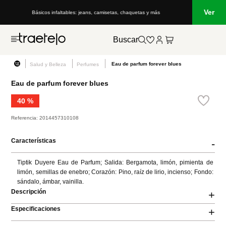
Ver
Básicos infaltables: jeans, camisetas, chaquetas y más
Buscar
Eau de parfum forever blues
Salud y Belleza
Perfumes
Eau de parfum forever blues
40 %
Referencia
:
2014457310108
Características
-
Tiptik Duyere Eau de Parfum; Salida: Bergamota, limón, pimienta de 
limón, semillas de enebro; Corazón: Pino, raíz de lirio, incienso; Fondo: 
sándalo, ámbar, vainilla.
Descripción
+
Especificaciones
+