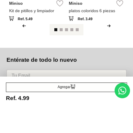
Miniso
Miniso
Kit de pitillos y limpiador
platos coloridos 6 piezas
Ref.
5.49
Ref.
3.49
Entérate de todo lo nuevo
Agregar
Acepto la política de tratamiento de datos personales
Suscribirse
Ref.
4.99
Acerca de nosotros
Categorías
Marcas