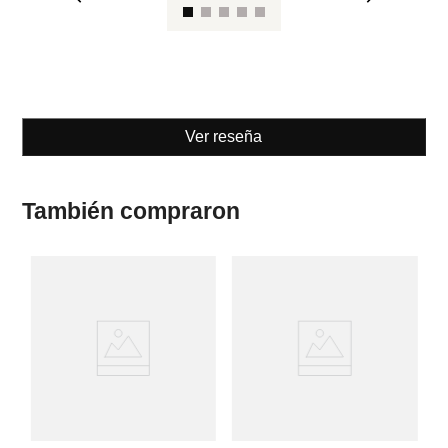
Ver reseña
También compraron
M
en