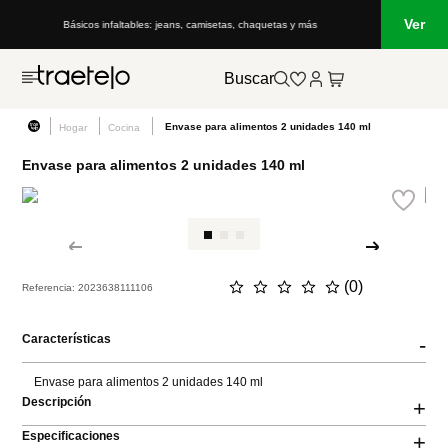
Ver
Básicos infaltables: jeans, camisetas, chaquetas y más
Buscar
Envase para alimentos 2 unidades 140 ml
Hogar
Cocina
Envase para alimentos 2 unidades 140 ml
☆
☆
☆
☆
☆
(
0
)
Referencia
:
2023638111106
Características
-
Envase para alimentos 2 unidades 140 ml
Descripción
+
Especificaciones
+