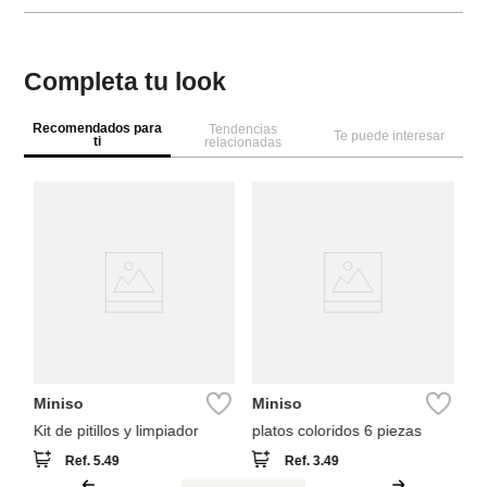
Completa tu look
Recomendados para
Tendencias
Te puede interesar
ti
relacionadas
M
en
Miniso
Miniso
Kit de pitillos y limpiador
platos coloridos 6 piezas
Ref.
5.49
Ref.
3.49