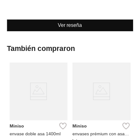
Ver reseña
También compraron
M
Im
O
Miniso
Miniso
envase doble asa 1400ml
envases prémium con asas
1650 ml