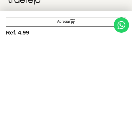
Traetelo, el marketplace de moda en Venezuela para quienes buscan
estilo, calidad y las mejores marcas en un solo lugar.
Agregar
Ref.
4.99
Medios de pago
© 2025 FUTURA ONLINE 24, C.A Todos los derechos reservados.
Tienda Virtual desarrollada por
Tecnología