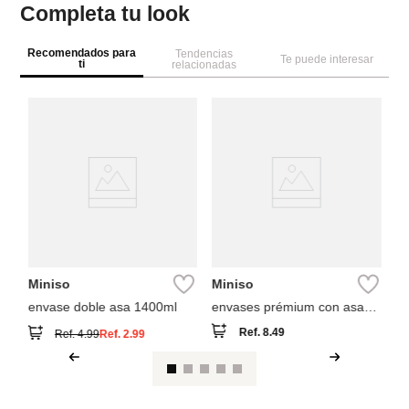
Completa tu look
Recomendados para
Tendencias
Te puede interesar
ti
relacionadas
M
Im
O
Miniso
Miniso
envase doble asa 1400ml
envases prémium con asas
1650 ml
Ref.
8.49
Ref.
4.99
Ref.
2.99