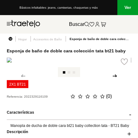
Ver
Básicos infaltables: jeans, camisetas, chaquetas y más
Buscar
Esponja de baño de doble cara colección tata bt21 baby
Hogar
Accesorios de Baño
Esponja de baño de doble cara colección tata bt21 baby
2X1 BT21
☆
☆
☆
☆
☆
(
0
)
Referencia
:
2022329116109
Características
-
Manopla de ducha de doble cara bt21 baby collection tata - BT21 Baby
Descripción
+