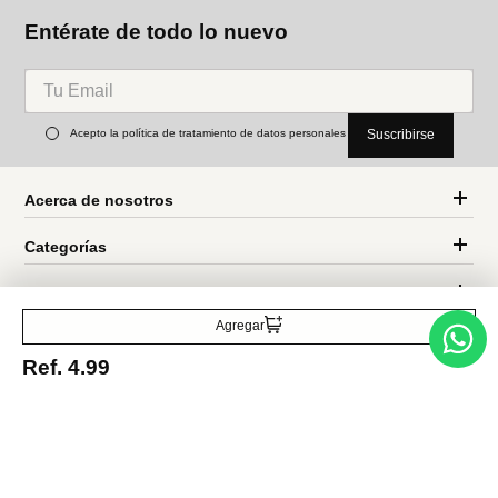
Miniso
Miniso
organizador triangular de
Vaso De Baño Con Soporte
baño
Para Cepillo De Dientes
Ref.
6.49
Ref.
1.69
Entérate de todo lo nuevo
Agregar
Acepto la política de tratamiento de datos personales
Suscribirse
Ref.
4.99
Acerca de nosotros
Categorías