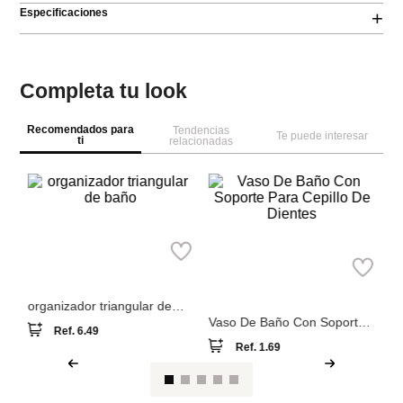
Especificaciones
+
Completa tu look
Recomendados para
Tendencias
Te puede interesar
ti
relacionadas
M
o
Va
St
Miniso
Miniso
organizador triangular de
Vaso De Baño Con Soporte
baño
Para Cepillo De Dientes