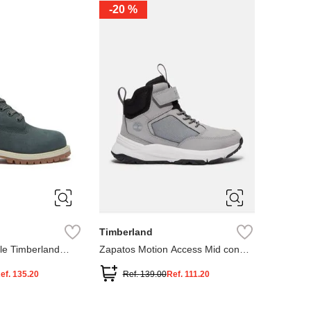
-
20 %
3
12.5
3
2
.5
1.5
1
13
2.5
1.5
13.5
Timberland
le Timberland
Zapatos Motion Access Mid con
cierre de velcro
ef.
135.20
Ref.
139.00
Ref.
111.20