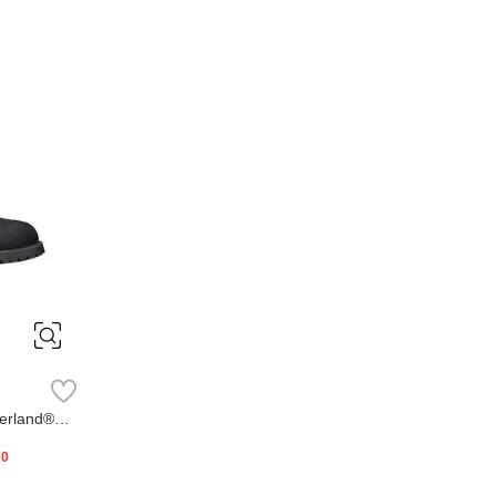
erland®
20