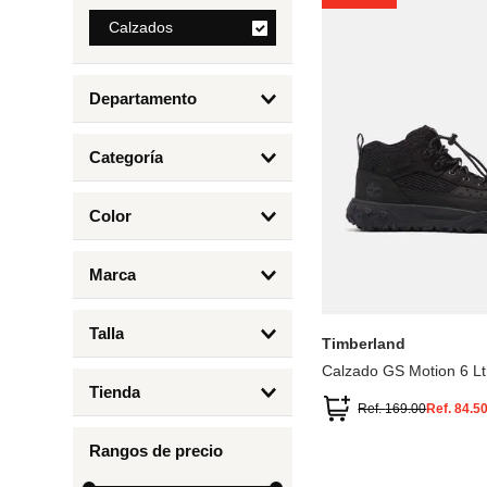
8
.
Calzados
bolso
9
.
cartera
Departamento
10
.
bimba lola
Calzados
Categoría
Botas y Botines
Color
Deportivos Urbanos
Amarillo
5
6.5
7
6
Marca
Arena
4.5
4
Timberland
Azul
Talla
Timberland
Negro
Calzado GS Motion 6 Lt
1
Tienda
1.5
Ref.
169.00
Ref.
84.5
Timberland
12.5
Rangos de precio
13