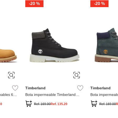
-
20 %
-
20 %
3
2
1
13
1
12.5
2.5
1.5
13.5
2
13
2
12.5
13.5
Timberland
Timberland
ables 6
Bota impermeable Timberland
Bota impermeab
Premium
Premium
20
Ref.
169.00
Ref.
135.20
Ref.
169.00
R