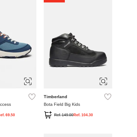
4
5
Timberland
Access
Bota Field Big Kids
ef.
69.50
Ref.
149.00
Ref.
104.30