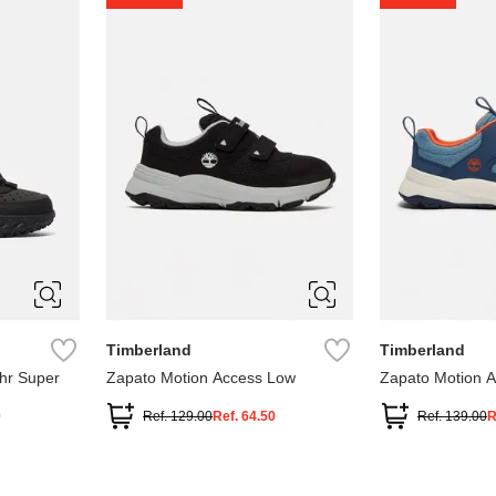
1
1.5
2
2.5
7
Timberland
Timberland
hr Super
Zapato Motion Access Low
Zapato Motion 
0
Ref.
129.00
Ref.
64.50
Ref.
139.00
R