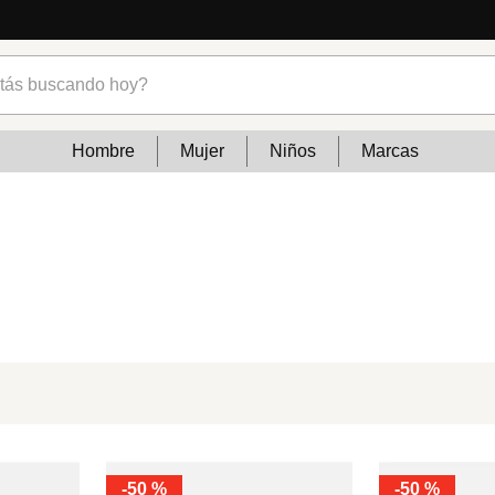
s buscando hoy?
Hombre
Mujer
Niños
Marcas
-
50 %
-
50 %