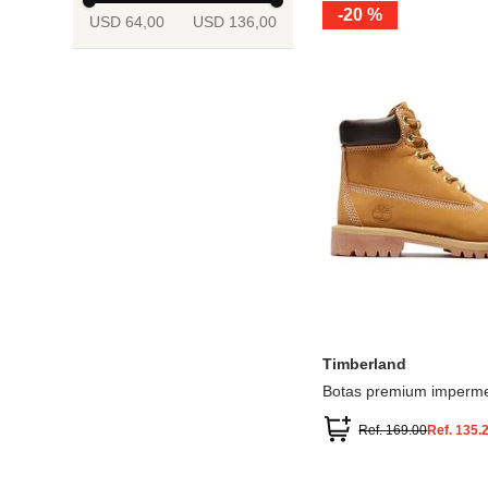
-
20 %
USD 64,00
USD 136,00
13.5
2
2.5
3
3.5
4
Mostrar 6 más
3.5
4
4.5
5
5.5
6
Timberland
Botas premium imperme
inch
Ref.
169.00
Ref.
135.