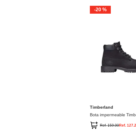
-
20 %
12.5
13.5
1.5
2.5
13
1
2
3
Timberland
Bota impermeable Timb
Premium
Ref.
159.00
Ref.
127.