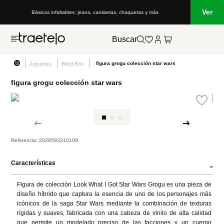
Ver
Básicos infaltables: jeans, camisetas, chaquetas y más
Buscar
figura grogu colección star wars
Juguetes
Blind Box
figura grogu colección star wars
Referencia
:
2028593210109
Características
-
Figura de colección Look What I Got Star Wars Grogu es una pieza de 
diseño híbrido que captura la esencia de uno de los personajes más 
icónicos de la saga Star Wars mediante la combinación de texturas 
rígidas y suaves, fabricada con una cabeza de vinilo de alta calidad 
que permite un modelado preciso de las facciones y un cuerpo 