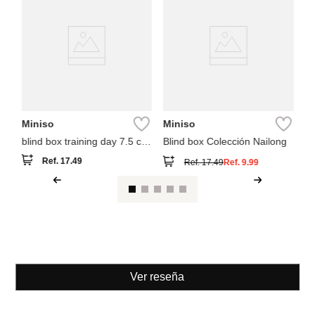
M
fi
sa
Miniso
Miniso
blind box training day 7.5 cm
Blind box Colección Nailong
grogu colección star wars
Ref.
17.49
Ref.
17.49
Ref.
9.99
Ver reseña