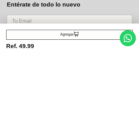
Entérate de todo lo nuevo
Acepto la política de tratamiento de datos personales
Suscribirse
Agregar
Ref.
49.99
Acerca de nosotros
Categorías
Marcas
Traetelo, el marketplace de moda en Venezuela para quienes buscan
estilo, calidad y las mejores marcas en un solo lugar.