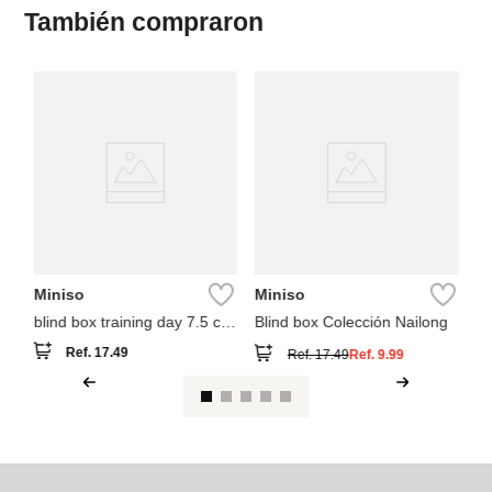
También compraron
M
fi
sa
Miniso
Miniso
blind box training day 7.5 cm
Blind box Colección Nailong
grogu colección star wars
Ref.
17.49
Ref.
17.49
Ref.
9.99