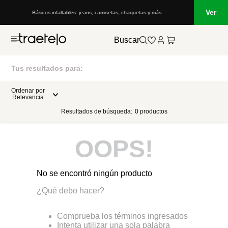
Ver
Básicos infaltables: jeans, camisetas, chaquetas y más
Buscar
Tus resultados para:
Ordenar por
Relevancia
Resultados de búsqueda:
0
productos
OOPS!
No se encontró ningún producto
¿Qué debo hacer?
Comprueba los términos ingresados
Intenta utilizar una sola palabra