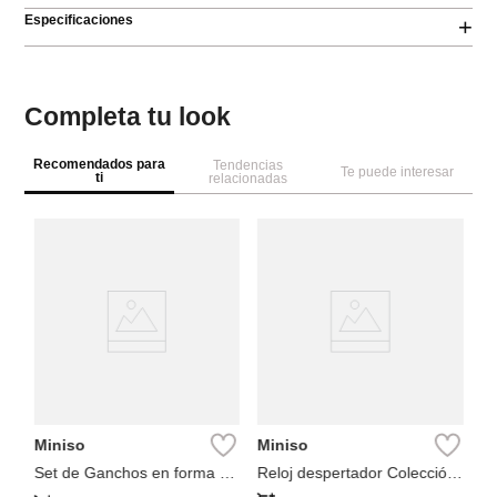
Especificaciones
+
Completa tu look
Recomendados para
Tendencias
Te puede interesar
ti
relacionadas
M
Ga
Miniso
Miniso
Set de Ganchos en forma de
Reloj despertador Colección
S
Cream Rabbit