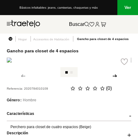
Ver
Básicos infaltables: jeans, camisetas, chaquetas y más
Buscar
Gancho para closet de 4 espacios
Hogar
Accesorios de Habitación
Gancho para closet de 4 espacios
☆
☆
☆
☆
☆
(
0
)
Referencia
:
2020784010109
Hombre
Género
Características
-
Perchero para closet de cuatro espacios (Beige)
Descripción
+