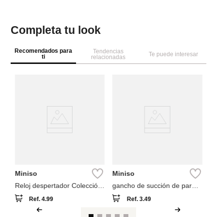
Completa tu look
Recomendados para
Tendencias
Te puede interesar
ti
relacionadas
M
ga
de
Miniso
Miniso
Reloj despertador Colección
gancho de succión de pared
Cream Rabbit
2 unidades
Ref.
4.99
Ref.
3.49