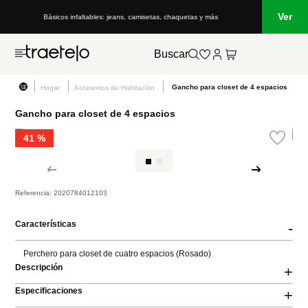
Ver
Básicos infaltables: jeans, camisetas, chaquetas y más
Lo que está de m
Buscar
Gancho para closet de 4 espacios
Hogar
Accesorios de Habitación
Gancho para closet de 4 espacios
41 %
Referencia
:
2020784012103
Características
-
Perchero para closet de cuatro espacios (Rosado)
Descripción
+
Especificaciones
+