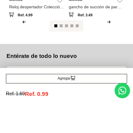
Reloj despertador Colección
gancho de succión de pared
Cream Rabbit
2 unidades
Ref.
4.99
Ref.
3.49
Entérate de todo lo nuevo
Agregar
Acepto la política de tratamiento de datos personales
Suscribirse
Ref.
0.99
Ref.
1.69
Acerca de nosotros
Categorías
Marcas