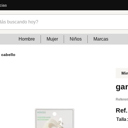
cias
s buscando hoy?
Hombre
Mujer
Niños
Marcas
 cabello
Mi
gan
Referen
Ref
Talla