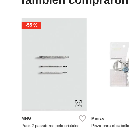
-
55 %
ÚNICA
ÚNICA
MNG
Miniso
ezas
Pack 2 pasadores pelo cristales
Pinza para el cabell