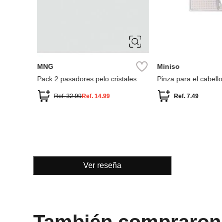
ÚNICA
ÚNICA
MNG
Miniso
ezas
Pack 2 pasadores pelo cristales
Pinza para el cabell
Ref.
32.99
Ref.
14.99
Ref.
7.49
Ver reseña
También compraron