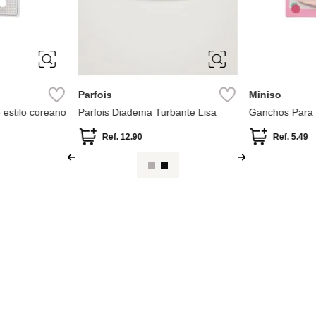
ÚNICA
ÚNICA
Parfois
Miniso
o estilo coreano
Parfois Diadema Turbante Lisa
Ganchos Para E
Unidades) Cole
Ref.
12.90
Ref.
5.49