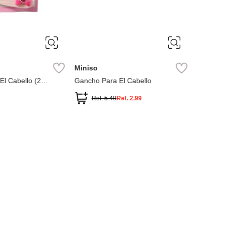
ÚNICA
ÚNIC
Miniso
Miniso
l Cabello (2
Gancho Para El Cabello
Colas par
cción Lotso Disney
piezas
Ref.
5.49
Ref.
2.99
Ref