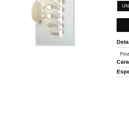
ÚN
Deta
Pinz
Cara
Espe