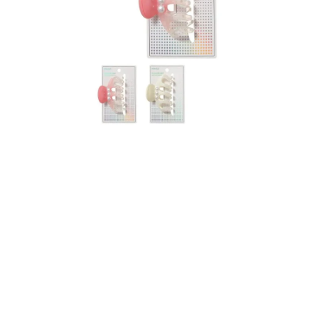
8
.
mng
9
.
bolso
10
.
bimba lola