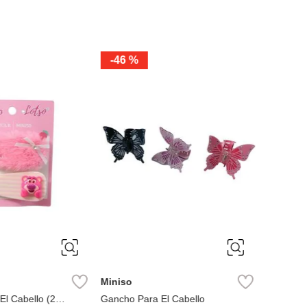
-
46 %
ÚNICA
ÚNIC
Miniso
Miniso
l Cabello (2
Gancho Para El Cabello
Colas par