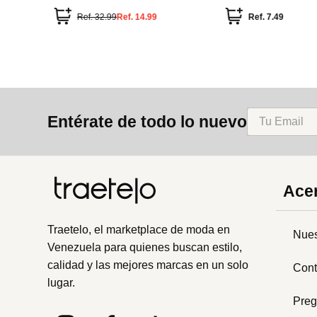
Ref.
32.99
Ref.
14.99
Ref.
7.49
Entérate de todo lo nuevo
Acer
Traetelo, el marketplace de moda en
Nues
Venezuela para quienes buscan estilo,
calidad y las mejores marcas en un solo
Cont
lugar.
Preg