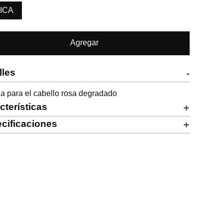
ICA
Agregar
lles
-
a para el cabello rosa degradado
cterísticas
+
cificaciones
+