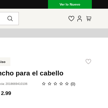
Ver lo Nuevo
niso
cho para el cabello
☆
☆
☆
☆
☆
(
0
)
cia
:
2018669410106
.
2.99