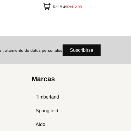
cción Lotso Disney
piezas
Ref.
5.49
Ref.
2.99
Ref
Suscribirse
de tratamiento de datos personales
Marcas
Timberland
Springfield
Aldo