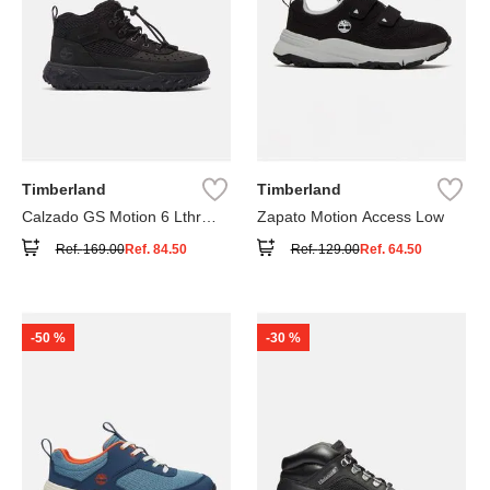
Timberland
Timberland
Calzado GS Motion 6 Lthr
Zapato Motion Access Low
Super
Ref.
169.00
Ref.
84.50
Ref.
129.00
Ref.
64.50
-
50 %
-
30 %