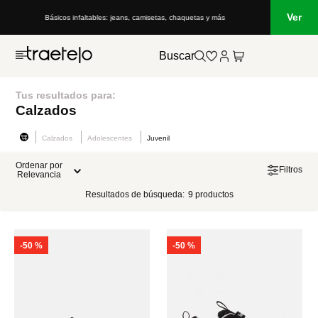
Ver
Básicos infaltables: jeans, camisetas, chaquetas y más
Buscar
Tus resultados para:
Calzados
Calzados
Adolescentes
Juvenil
Ordenar por
Filtros
Relevancia
Resultados de búsqueda:
9
productos
-
50 %
-
50 %