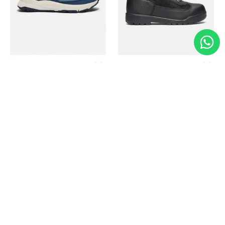
Timberland
Timberland
Zapato Motion Access
Bota Field Big Kids
Ref.
139.00
Ref.
69.50
Ref.
149.00
Ref.
104.30