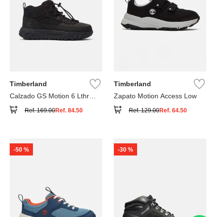
Timberland
Timberland
Calzado GS Motion 6 Lthr
Zapato Motion Access Low
Super
Ref.
169.00
Ref.
84.50
Ref.
129.00
Ref.
64.50
-
50 %
-
30 %