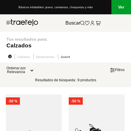
Ver
Básicos infaltables: jeans, camisetas, chaquetas y más
Buscar
Tus resultados para:
Calzados
Calzados
Adolescentes
Juvenil
Ordenar por
Filtros
Relevancia
Resultados de búsqueda:
9
productos
-
50 %
-
50 %