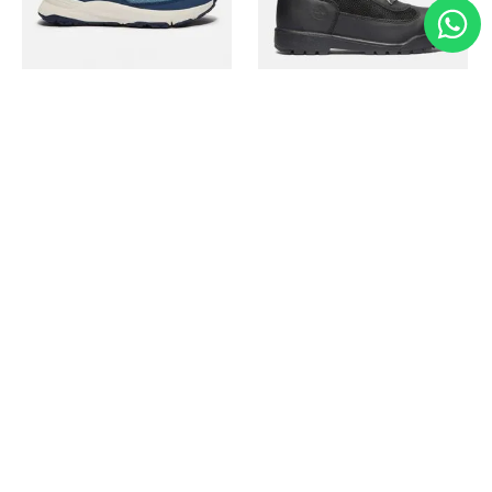
Timberland
Timberland
Zapato Motion Access
Bota Field Big Kids
Ref.
139.00
Ref.
69.50
Ref.
149.00
Ref.
104.30