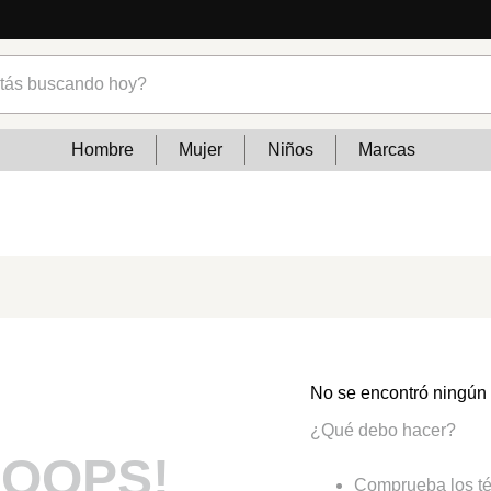
s buscando hoy?
Hombre
Mujer
Niños
Marcas
No se encontró ningún
¿Qué debo hacer?
OOPS!
Comprueba los té