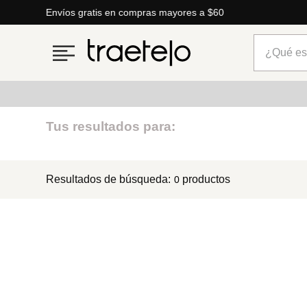
Envíos gratis en compras mayores a $60
¿Qué está
Términos más buscados
Tus resultados para:
1
.
timberland
Resultados de búsqueda:
productos
0
2
.
parfois
3
.
carteras
4
.
aldo
5
.
carteras parfois
6
.
springfield
7
.
mng