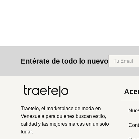
8
.
bolso
9
.
cartera
10
.
bimba lola
Entérate de todo lo nuevo
Acer
Traetelo, el marketplace de moda en
Nues
Venezuela para quienes buscan estilo,
calidad y las mejores marcas en un solo
Cont
lugar.