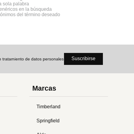
na sola palabra
genéricos en la búsqueda
inónimos del término deseado
Suscribirse
de tratamiento de datos personales
Marcas
Timberland
Springfield