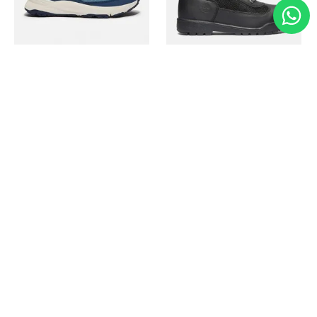
Timberland
Timberland
Zapato Motion Access
Bota Field Big Kids
Ref.
139.00
Ref.
69.50
Ref.
149.00
Ref.
104.30