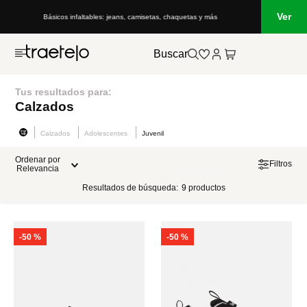
Ver
Básicos infaltables: jeans, camisetas, chaquetas y más
Buscar
Tus resultados para:
Calzados
Calzados
Adolescentes
Juvenil
Ordenar por
Filtros
Relevancia
Resultados de búsqueda:
9
productos
-
50 %
-
50 %