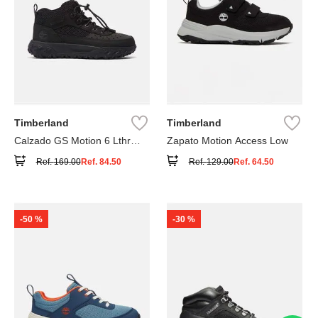
Timberland
Timberland
Calzado GS Motion 6 Lthr
Zapato Motion Access Low
Super
Ref.
169.00
Ref.
84.50
Ref.
129.00
Ref.
64.50
-
50 %
-
30 %