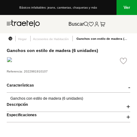
Ver
Básicos infaltables: jeans, camisetas, chaquetas y más
Buscar
Ganchos con estilo de madera (6 unidades)
Hogar
Accesorios de Habitación
Ganchos con estilo de madera (6 unidades)
Referencia
:
2022981910107
Características
-
Ganchos con estilo de madera (6 unidades)
Descripción
+
Especificaciones
+