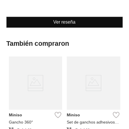
Ver reseña
También compraron
M
2
pe
co
Miniso
Miniso
Gancho 360°
Set de ganchos adhesivos
colección sanrio