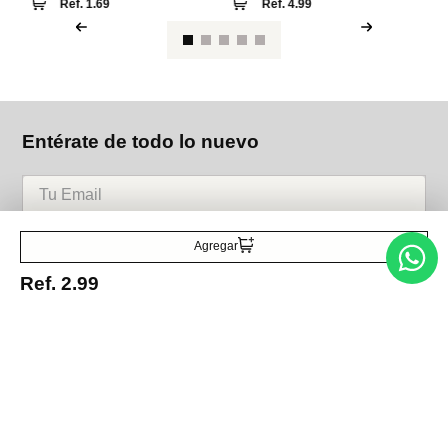
Ref.
1.69
Ref.
4.99
Entérate de todo lo nuevo
Acepto la política de tratamiento de datos personales
Suscribirse
Agregar
Ref.
2.99
Acerca de nosotros
Categorías
Marcas