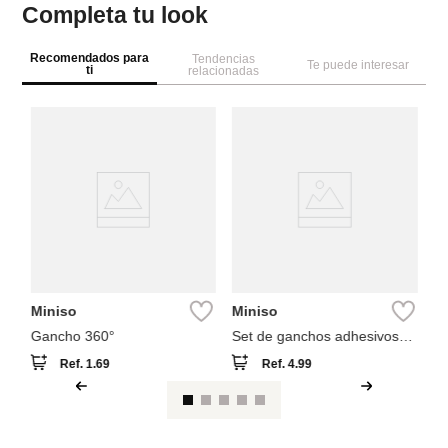
Completa tu look
Recomendados para
Tendencias
Te puede interesar
ti
relacionadas
M
2
pe
co
Miniso
Miniso
Gancho 360°
Set de ganchos adhesivos
colección sanrio
Ref.
1.69
Ref.
4.99