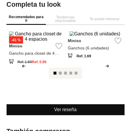
Completa tu look
Recomendados para
Tendencias
Te puede interesar
ti
relacionadas
M
ga
pi
Miniso
Miniso
Gancho para closet de 4
Ganchos (6 unidades)
espacios
Ref.
1.69
Ref.
1.69
Ref.
0.99