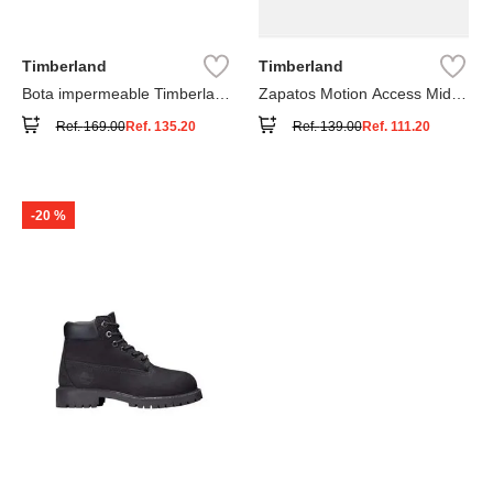
Timberland
Timberland
Bota impermeable Timberland
Zapatos Motion Access Mid
Premium
con cierre de velcro
Ref.
169.00
Ref.
135.20
Ref.
139.00
Ref.
111.20
-
20 %