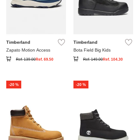
Timberland
Timberland
Zapato Motion Access
Bota Field Big Kids
Ref.
139.00
Ref.
69.50
Ref.
149.00
Ref.
104.30
-
20 %
-
20 %