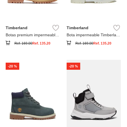
Timberland
Timberland
Botas premium impermeables
Bota impermeable Timberland
6 inch
Premium
Ref.
169.00
Ref.
135.20
Ref.
169.00
Ref.
135.20
-
20 %
-
20 %