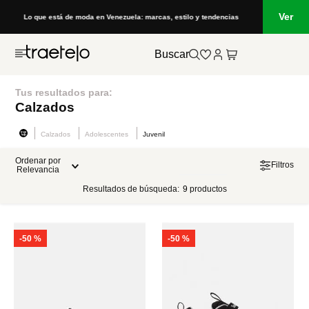
Ver
Lo que está de moda en Venezuela: marcas, estilo y tendencias
Buscar
Tus resultados para:
Calzados
Calzados
Adolescentes
Juvenil
Ordenar por
Filtros
Relevancia
Resultados de búsqueda:
9
productos
-
50 %
-
50 %