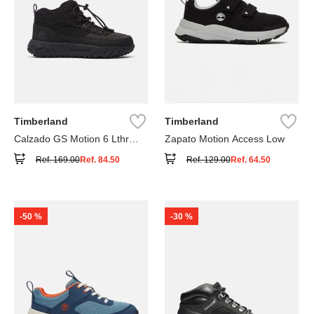
Timberland
Timberland
Calzado GS Motion 6 Lthr
Zapato Motion Access Low
Super
Ref.
169.00
Ref.
84.50
Ref.
129.00
Ref.
64.50
-
50 %
-
30 %