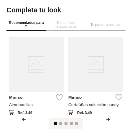
Completa tu look
Recomendados para
Tendencias
Te puede interesar
ti
relacionadas
M
Ma
C
Miniso
Miniso
Almohadillas
Cortaúñas colección candy
desmaquillantes reutilizables
paradise
Ref.
3.49
Ref.
3.49