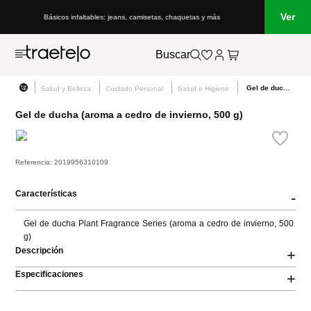
Ver
Básicos infaltables: jeans, camisetas, chaquetas y más
Buscar
Gel de ducha (aroma a cedro de invierno, 500 g)
Salud y Belleza
Cuidado Personal
Salud e Higiene
Gel de ducha (aroma a cedro de invierno, 500 g)
Referencia
:
2019956310109
Características
-
Gel de ducha Plant Fragrance Series (aroma a cedro de invierno, 500 
g)
Descripción
+
Especificaciones
+