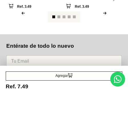
desmaquillantes reutilizables
paradise
Ref.
3.49
Ref.
3.49
Entérate de todo lo nuevo
Acepto la política de tratamiento de datos personales
Suscribirse
Agregar
Ref.
7.49
Acerca de nosotros
Categorías
Marcas