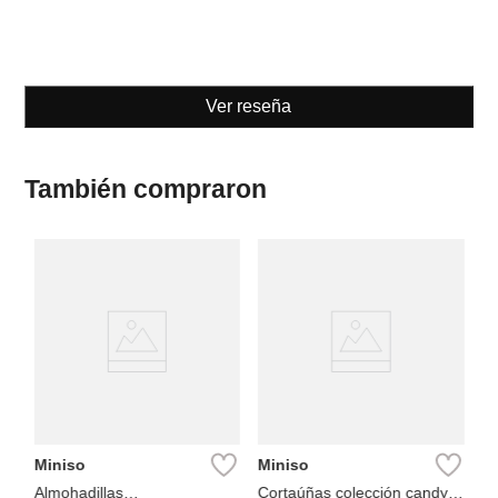
Ver reseña
También compraron
M
Ma
C
Miniso
Miniso
Almohadillas
Cortaúñas colección candy