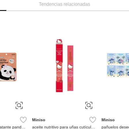
Tendencias relacionadas
Miniso
Miniso
 Colección
Mascarilla Facial Hidratante (Árbol
Mascarilla Fac
de Té)
Piezas
Ref.
0.99
Ref.
3.49