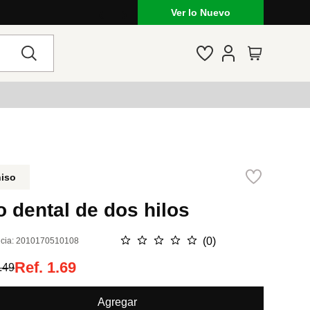
Ver lo Nuevo
niso
o dental de dos hilos
☆
☆
☆
☆
☆
(
0
)
cia
:
2010170510108
Ref.
1.69
.49
Agregar