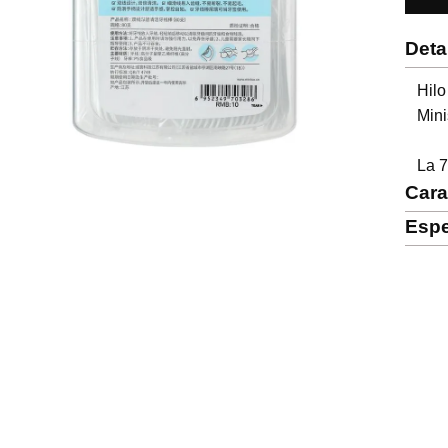
Deta
Hilo
Mini
La 7
Cara
Espe