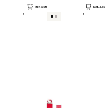
Miniso
Miniso
 Colección
Mascarilla Facial Hidratante (Árbol
Mascarilla Fac
de Té)
Piezas
Ref.
0.99
Ref.
3.49