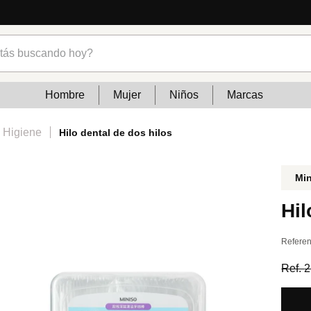
cias
s buscando hoy?
Hombre
Mujer
Niños
Marcas
 Higiene
Hilo dental de dos hilos
Mi
Hil
Referen
Ref.
2