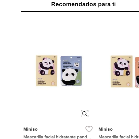
Recomendados para ti
Miniso
Miniso
Perfilador Para Cejas (3 Unidades)
Toallas Desechables
Colorful Snoopy
Ref.
2.99
Ref.
7.49
nidades