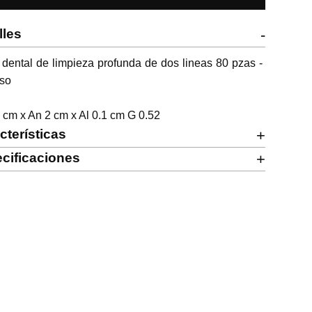
lles
-
 dental de limpieza profunda de dos lineas 80 pzas - 
so

 cm x An 2 cm x Al 0.1 cm G 0.52
cterísticas
+
cificaciones
+