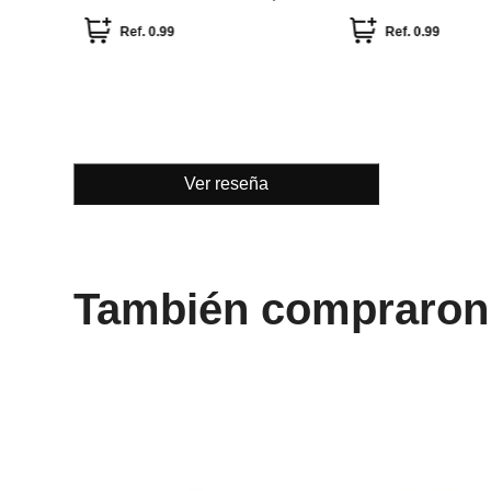
Ver reseña
También compraron
Miniso
Miniso
Perfilador Para Cejas (3 Unidades)
Toallas Desechables
Colorful Snoopy
Ref.
2.99
Ref.
7.49