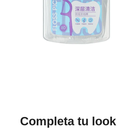
8
.
mng
9
.
bandolera
10
.
bimba lola
Completa tu look