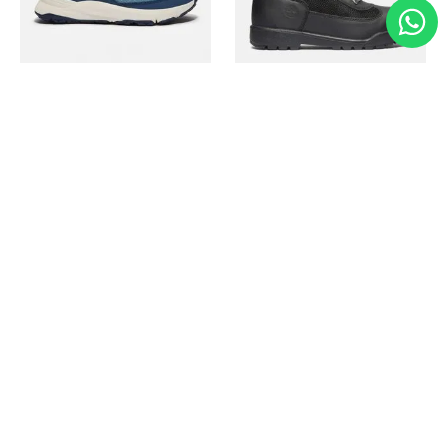
Timberland
Timberland
Zapato Motion Access
Bota Field Big Kids
Ref.
139.00
Ref.
69.50
Ref.
149.00
Ref.
104.30