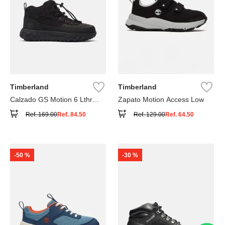
Timberland
Timberland
Calzado GS Motion 6 Lthr
Zapato Motion Access Low
Super
Ref.
169.00
Ref.
84.50
Ref.
129.00
Ref.
64.50
-
50 %
-
30 %