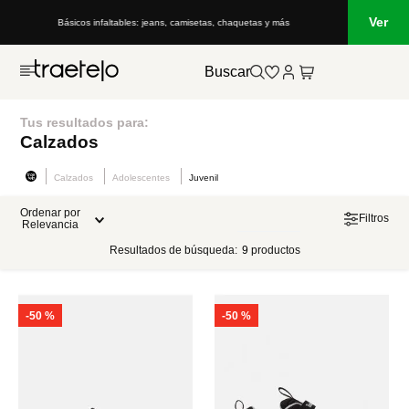
Ver
Básicos infaltables: jeans, camisetas, chaquetas y más
Buscar
Tus resultados para:
Calzados
Calzados
Adolescentes
Juvenil
Ordenar por
Filtros
Relevancia
Resultados de búsqueda:
9
productos
-
50 %
-
50 %