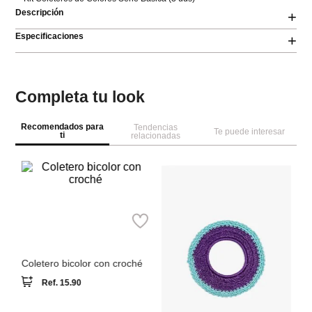
Descripción
+
Especificaciones
+
Completa tu look
Recomendados para
Tendencias
Te puede interesar
ti
relacionadas
M
Parfois
i
Pi
Coletero bicolor con croché
Ref.
15.90