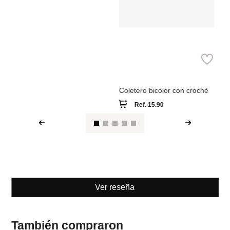
Parfois
Coletero bicolor con croché
Ref.
15.90
Ver reseña
También compraron
M