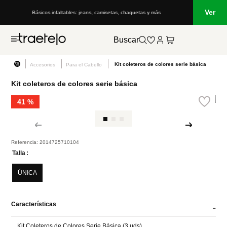
Ver
Básicos infaltables: jeans, camisetas, chaquetas y más
Buscar
Kit coleteros de colores serie básica
Accesorios
Para el Cabello
Kit coleteros de colores serie básica
41 %
Referencia
:
2014725710104
Talla
ÚNICA
Características
-
Kit Coleteros de Colores Serie Básica (3 uds)