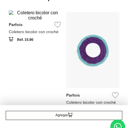
Parfois
i
Pi
Coletero bicolor con croché
Ref.
15.90
Parfois
Coletero bicolor con croché
Ref.
15.90
Agregar