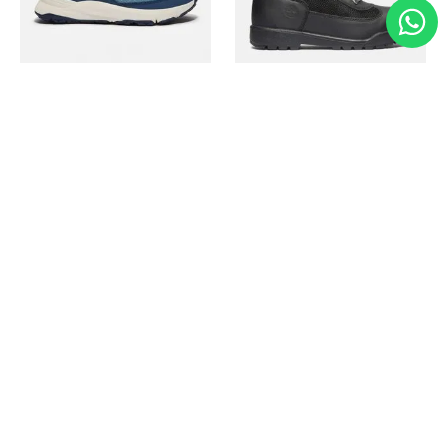
Timberland
Timberland
Zapato Motion Access
Bota Field Big Kids
Ref.
139.00
Ref.
69.50
Ref.
149.00
Ref.
104.30