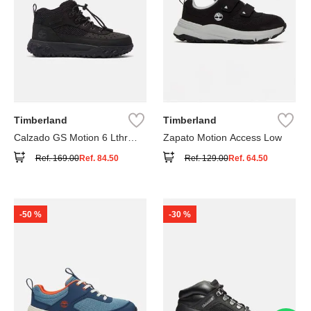
Timberland
Timberland
Calzado GS Motion 6 Lthr
Zapato Motion Access Low
Super
Ref.
169.00
Ref.
84.50
Ref.
129.00
Ref.
64.50
-
50 %
-
30 %