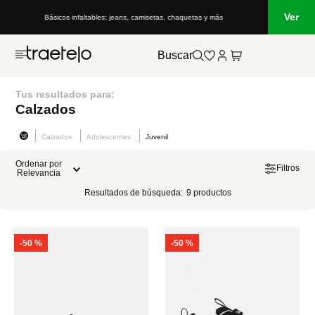
Ver
cos infaltables: jeans, camisetas, chaquetas y más
Lo que está de moda en
Buscar
Tus resultados para:
Calzados
Calzados
Adolescentes
Juvenil
Ordenar por
Filtros
Relevancia
Resultados de búsqueda:
9
productos
-
50 %
-
50 %