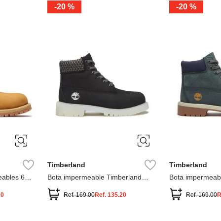
-
20 %
-
20 %
3
2
1
13
1
12.5
2.5
1.5
13.5
2
13
2
12.5
13.5
Timberland
Timberland
ables 6
Bota impermeable Timberland
Bota impermeab
Premium
Premium
20
Ref.
169.00
Ref.
135.20
Ref.
169.00
R