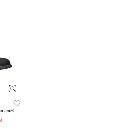
erland®
20