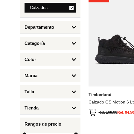
8
.
Calzados
mng
9
.
bolso
Departamento
10
.
bimba lola
Calzados
Categoría
Botas y Botines
Color
Deportivos Urbanos
Amarillo
5
6.5
7
6
Marca
Arena
4.5
4
Timberland
Azul
Talla
Timberland
Negro
Calzado GS Motion 6 Lt
1
Tienda
1.5
Ref.
169.00
Ref.
84.5
Timberland
12.5
Rangos de precio
13