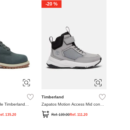
-
20 %
3
12.5
3
2
.5
1.5
1
13
2.5
1.5
13.5
Timberland
le Timberland
Zapatos Motion Access Mid con
cierre de velcro
ef.
135.20
Ref.
139.00
Ref.
111.20