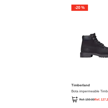
-
20 %
12.5
13.5
1.5
2.5
13
1
2
3
Timberland
Bota impermeable Timb
Premium
Ref.
159.00
Ref.
127.