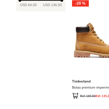
-
20 %
USD 64,00
USD 136,00
13.5
2
2.5
3
3.5
4
Mostrar 6 más
3.5
4
4.5
5
5.5
6
Timberland
Botas premium imperme
inch
Ref.
169.00
Ref.
135.