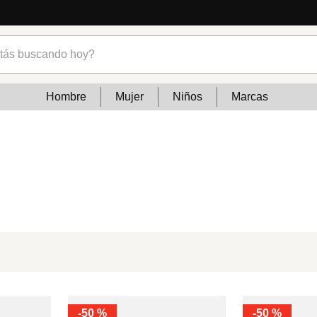
s buscando hoy?
Hombre
Mujer
Niños
Marcas
-
50 %
-
50 %