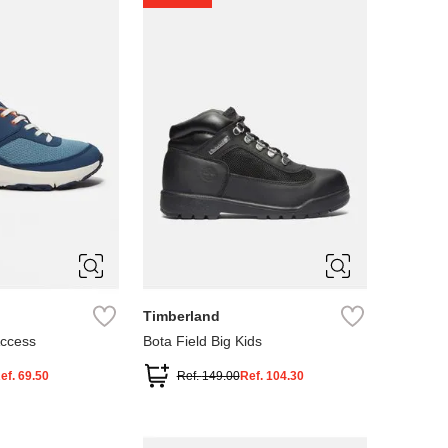
4
5
Timberland
Access
Bota Field Big Kids
ef.
69.50
Ref.
149.00
Ref.
104.30