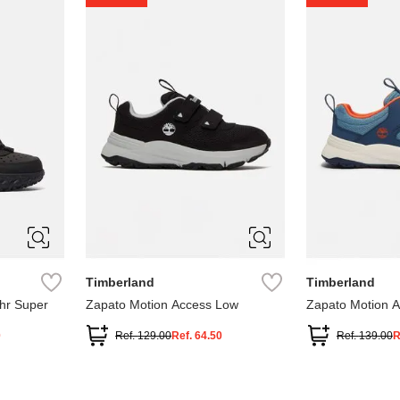
1
1.5
2
2.5
7
Timberland
Timberland
hr Super
Zapato Motion Access Low
Zapato Motion 
0
Ref.
129.00
Ref.
64.50
Ref.
139.00
R