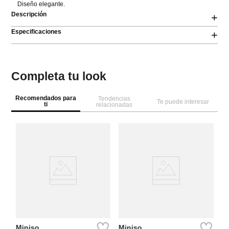
Diseño elegante.
Descripción
+
Especificaciones
+
Completa tu look
Recomendados para
Tendencias
Te puede interesar
ti
relacionadas
M
m
bo
pa
Miniso
Miniso