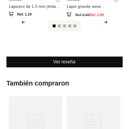
Lapicero de 1,0 mm (tinta
Lápiz grande serie
negra)
dinosaurio cool (b) pdq
Ref.
1.19
Ref.
5.49
Ref.
2.99
Ver reseña
También compraron
M
m
bo
pa