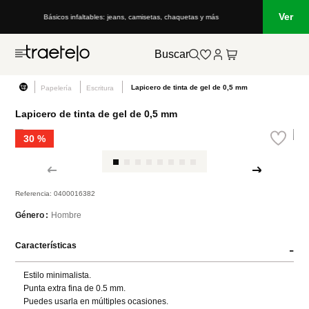
Ver
Lo que está de moda en Venezuela: marcas, estilo y tendencias
Buscar
Lapicero de tinta de gel de 0,5 mm
Papelería
Escritura
Lapicero de tinta de gel de 0,5 mm
30 %
Referencia
:
0400016382
Hombre
Género
Características
-
Estilo minimalista.

Punta extra fina de 0.5 mm.

Puedes usarla en múltiples ocasiones.
