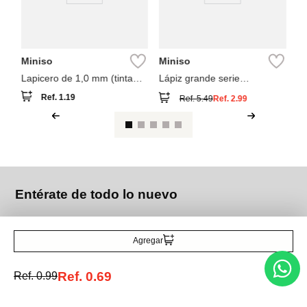
Miniso
Miniso
Lapicero de 1,0 mm (tinta
Lápiz grande serie
negra)
dinosaurio cool (b) pdq
Ref.
1.19
Ref.
5.49
Ref.
2.99
Entérate de todo lo nuevo
Agregar
Acepto la política de tratamiento de datos personales
Suscribirse
Ref.
0.69
Ref.
0.99
Acerca de nosotros