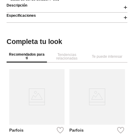
Descripción
+
Especificaciones
+
Completa tu look
Recomendados para
Tendencias
Te puede interesar
ti
relacionadas
Pa
Le
Parfois
Parfois