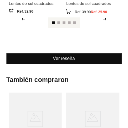
Lentes de sol cuadrados
Lentes de sol cuadrados
Ref.
32.90
Ref.
39.90
Ref.
25.90
Ver reseña
También compraron
Pa
Le