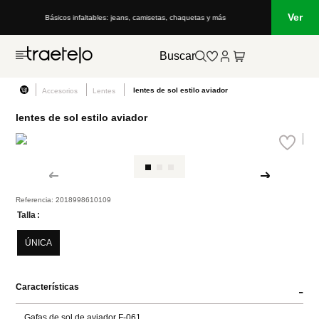
Ver
Básicos infaltables: jeans, camisetas, chaquetas y más
Buscar
lentes de sol estilo aviador
Accesorios
Lentes
lentes de sol estilo aviador
Referencia
:
2018998610109
Talla
ÚNICA
Características
-
Gafas de sol de aviador F-061