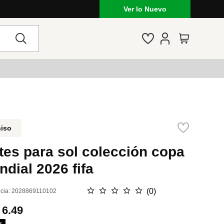
Ver lo Nuevo
niso
tes para sol colección copa
dial 2026 fifa
☆
☆
☆
☆
☆
(
0
)
cia
:
2028869110102
.
6.49