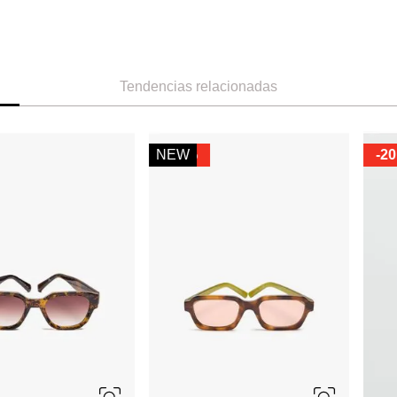
Tendencias relacionadas
ÚNICA
ÚNICA
MNG
-
59 %
Parfois
Lentes de Sol Montura Rectangular
Parfois Lentes
Ref.
55.99
Ref.
22.99
Ref.
35.90