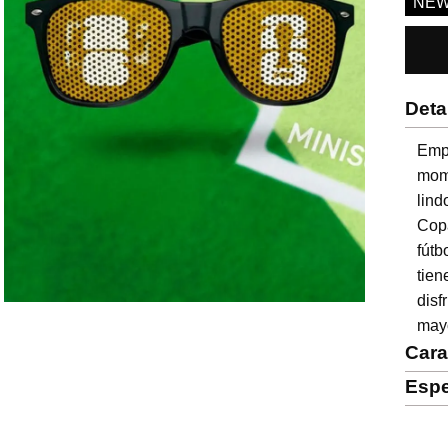
NE
Deta
Empi
mome
lind
Cop
fútb
tien
dis
may
Cara
Espe