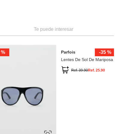
Te puede interesar
ÚNICA
-
64 %
Miniso
-
39 %
 de sol cuadradas
Lentes de Sol
Ref.
12.90
Ref.
11.49