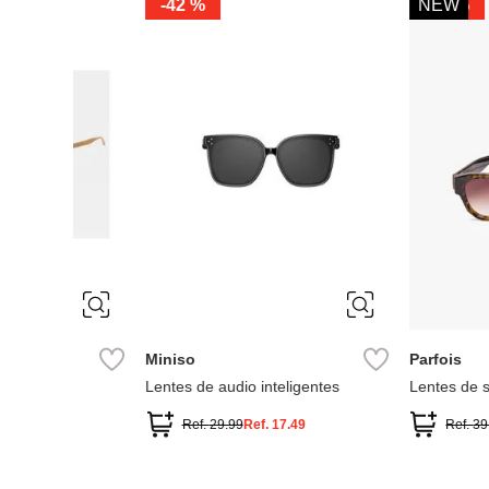
-
35 %
-
59 %
ÚNICA
ÚNICA
Parfois
MNG
 pasta
Lentes De Sol De Mariposa
Lentes de sol montu
Ref.
39.90
Ref.
25.90
Ref.
55.99
Ref.
22