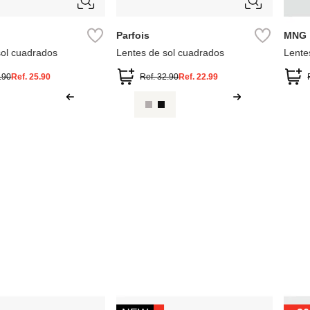
ra rectangular
.99
ÚNICA
ÚNICA