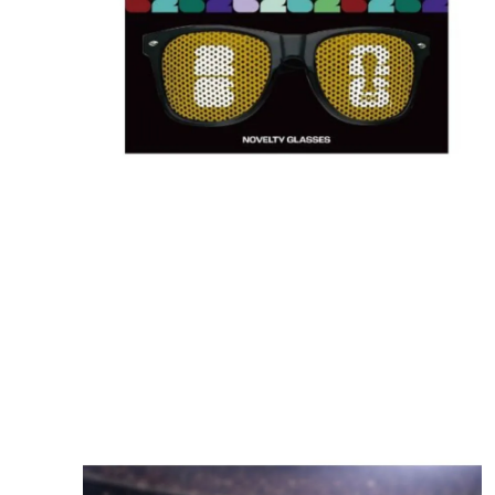
8
.
mng
9
.
bolso
10
.
bimba lola