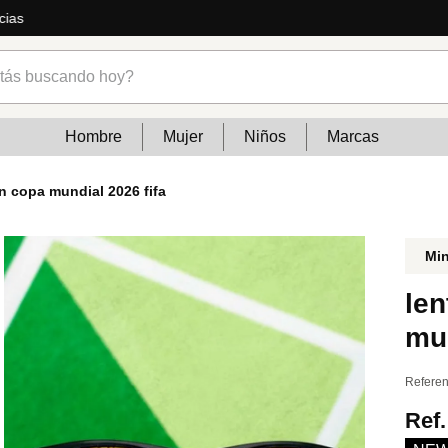
ás
s buscando hoy?
Hombre
Mujer
Niños
Marcas
ón copa mundial 2026 fifa
Mi
len
mun
Referen
Ref