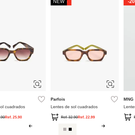
MNG
-
59 %
Parfois
Lentes de Sol Montura Rectangular
Parfois Lentes
Ref.
55.99
Ref.
22.99
Ref.
35.90
ra rectangular
.99