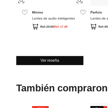
ÚNICA
ÚNICA
Parfois
MNG
 pasta
Lentes De Sol De Mariposa
Lentes de sol montu
Ref.
39.90
Ref.
25.90
Ref.
55.99
Ref.
22
Ver reseña
También compraron