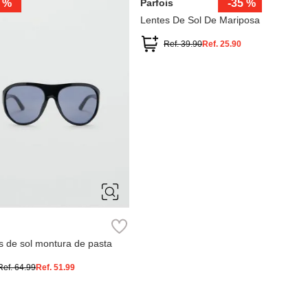
-
64 %
Miniso
-
39 %
 de sol cuadradas
Lentes de Sol
Ref.
12.90
Ref.
11.49
ÚNIC
Miniso
Lentes de
Ref.