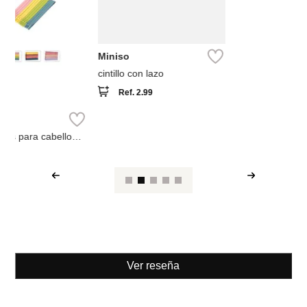
Miniso
cintillo retro denim colección
mickey disney
Ref.
7.49
Miniso
Colas para el cabello
colección kuromi sanrio (2
Ref.
2.99
Ref.
1.69
unidades)
Ver reseña