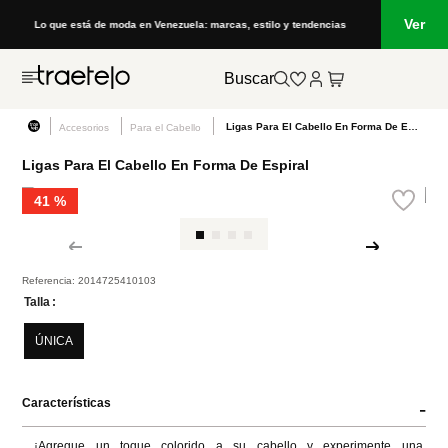
Ver
Lo que está de moda en Venezuela: marcas, estilo y tendencias
Buscar
Ligas Para El Cabello En Forma De Espiral
Accesorios
Para el Cabello
Ligas Para El Cabello En Forma De Espiral
41 %
Referencia
:
2014725410103
Talla
ÚNICA
Características
-
¡Agregue un toque colorido a su cabello y experimente una 