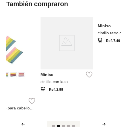
También compraron
-
43 %
Miniso
cintillo retro denim colección
mickey disney
Ref.
7.49
Miniso
Colas para el cabello
colección kuromi sanrio (2
Ref.
2.99
Ref.
1.69
unidades)