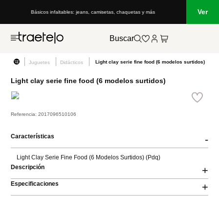
Ver
Básicos infaltables: jeans, camisetas, chaquetas y más
Buscar
Light clay serie fine food (6 modelos surtidos)
Juguetes
Didácticos
Light clay serie fine food (6 modelos surtidos)
Referencia
:
2017096510106
Características
-
Light Clay Serie Fine Food (6 Modelos Surtidos) (Pdq)
Descripción
+
Especificaciones
+